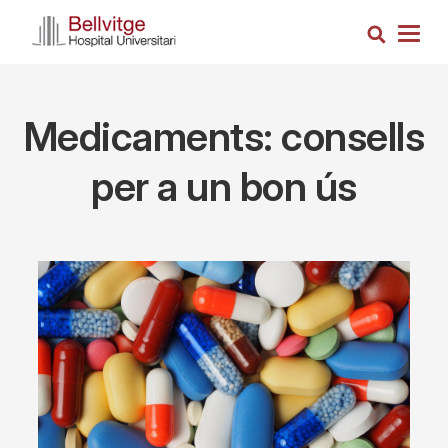
Skip
Search
to
Togg
main
navig
content
Medicaments: consells
per a un bon ús
Imagen