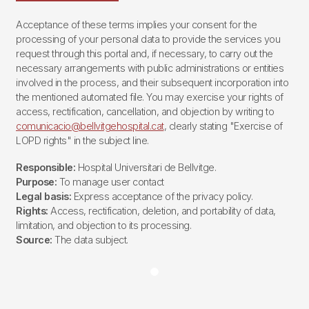
Acceptance of these terms implies your consent for the
processing of your personal data to provide the services you
request through this portal and, if necessary, to carry out the
necessary arrangements with public administrations or entities
involved in the process, and their subsequent incorporation into
the mentioned automated file. You may exercise your rights of
access, rectification, cancellation, and objection by writing to
comunicacio@bellvitgehospital.cat
, clearly stating "Exercise of
LOPD rights" in the subject line.
Responsible:
Hospital Universitari de Bellvitge.
Purpose:
To manage user contact
Legal basis:
Express acceptance of the privacy policy.
Rights:
Access, rectification, deletion, and portability of data,
limitation, and objection to its processing.
Source:
The data subject.