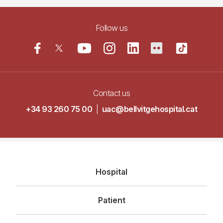
Follow us
Contact us
+34 93 260 75 00
|
uac@bellvitgehospital.cat
Navegació
Hospital
principal
Patient