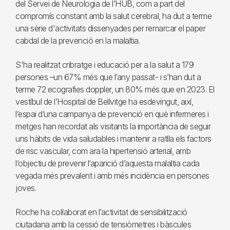
del Servei de Neurologia de l’HUB, com a part del
compromís constant amb la salut cerebral, ha dut a terme
una sèrie d'activitats dissenyades per remarcar el paper
cabdal de la prevenció en la malaltia.
S'ha realitzat cribratge i educació per a la salut a 179
persones –un 67% més que l’any passat- i s’han dut a
terme 72 ecografies doppler, un 80% més que en 2023. El
vestíbul de l’Hospital de Bellvitge ha esdevingut, així,
l’espai d’una campanya de prevenció en què infermeres i
metges han recordat als visitants la importància de seguir
uns hàbits de vida saludables i mantenir a ratlla els factors
de risc vascular, com ara la hipertensió arterial, amb
l’objectiu de prevenir l’aparició d’aquesta malaltia cada
vegada més prevalent i amb més incidència en persones
joves.
Roche ha col·laborat en l’activitat de sensibilització
ciutadana amb la cessió de tensiòmetres i bàscules