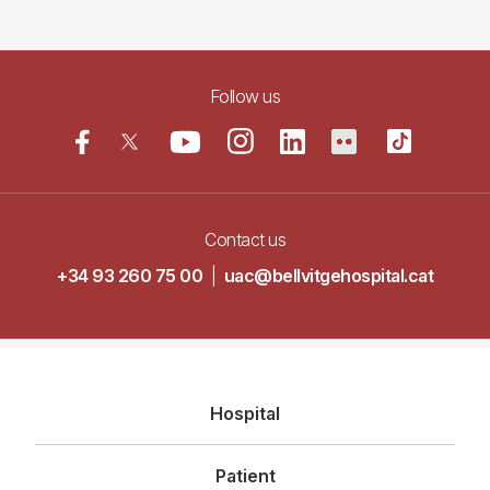
Follow us
Contact us
+34 93 260 75 00
|
uac@bellvitgehospital.cat
Navegació
Hospital
principal
Patient