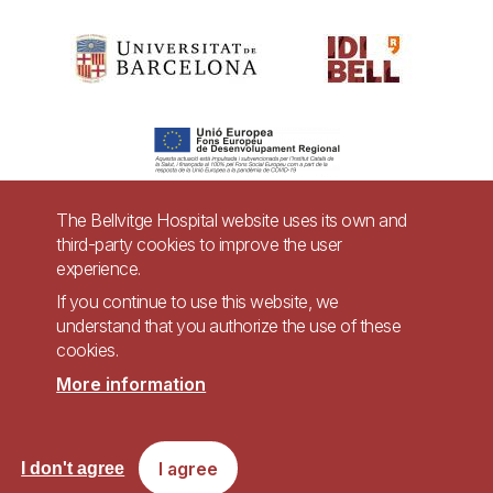
The Bellvitge Hospital website uses its own and
third-party cookies to improve the user
Pie
experience.
Contact
de
If you continue to use this website, we
Accessibility
Legal warning
understand that you authorize the use of these
página
cookies.
Privacy policy for video surveillance systems
Site map
More information
Imagen
Accessible website in accordance with Royal Decree 1112/2018, of September
I agree
I don't agree
7, on accessibility of websites and applications for mobile devices in the
public sector.