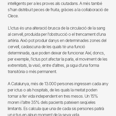
intel·ligents per a les proves als ciutadans. A més també
s’han distribuït peces de fruita, gràcies a la col·laboració de
Clece.
L’ictus és una alteració brusca de la circulació de la sang
al cervell, produïda per l’obstrucció o el trencament d’una
artèria. Això pot produir danys en determinades zones del
cervell, cadascuna de les quals té una funció
determinada, que poden deixar de funcionar. Així, doncs,
per exemple, l’ictus pot afectar la parla, el moviment de les
extremitats, la visió, entre d’altres, ja sigui d’una forma
transitòria o més permanent.
A Catalunya, més de 13.000 persones ingressen cada any
per ictus o als hospitals, de les quals la meitat poden
tornar a fer vida independent en tres mesos. Un 15%
moren i l’altre 35% dels pacients pateixen seqüeles
limitants. Es calcula que una de cada sis persones patirà
un ictus en algun moment de la seva vida.