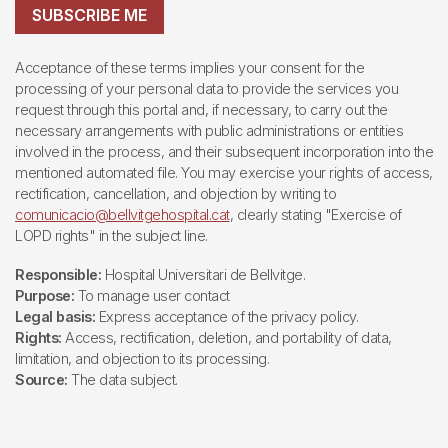
SUBSCRIBE ME
Acceptance of these terms implies your consent for the
processing of your personal data to provide the services you
request through this portal and, if necessary, to carry out the
necessary arrangements with public administrations or entities
involved in the process, and their subsequent incorporation into the
mentioned automated file. You may exercise your rights of access,
rectification, cancellation, and objection by writing to
comunicacio@bellvitgehospital.cat
, clearly stating "Exercise of
LOPD rights" in the subject line.
Responsible:
Hospital Universitari de Bellvitge.
Purpose:
To manage user contact
Legal basis:
Express acceptance of the privacy policy.
Rights:
Access, rectification, deletion, and portability of data,
limitation, and objection to its processing.
Source:
The data subject.