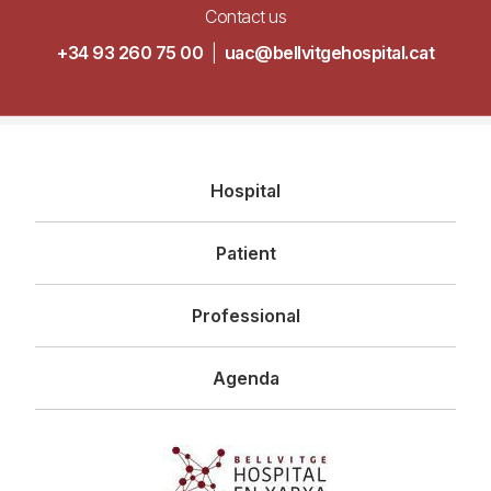
Contact us
+34 93 260 75 00
|
uac@bellvitgehospital.cat
Navegació
Hospital
principal
Patient
Professional
Agenda
Imagen