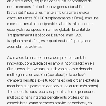
els darrers anys, l’equip ha conegut la incorporació de
nous membres, fruit del recanvi generacional. En
l’actualitat, l’hospital es manté amb una xifra elevada
d’activitat (entre 50 i 60 trasplantaments a l´any), amb uns
excel·lents resultats equiparables als dels millors centres
espanyols i europeus. En termes globals, la Unitat de
Trasplantament Hepàtic de Bellvitge, amb 1.920
trasplantaments fets, és el quart equip d’Espanya que
acumula més activitat.
Així mateix, la unitat continua compromesa amb la
innovació, com queda palès amb la incorporació en els
últims anys de novetats tan rellevants com la donació
multiorgànica en asistòlia (cor aturat) o la perfusió
d’empelts hepàtics ex-situ (connexió dels òrgans extrets a
màquines que permeten conservar-los durant més hores).
Tots aquests nous recursos, portats a terme per equips
multidisciplinaris integrats per diferents professionals i
especialistes, estan permeten ampliar indicacions i, en