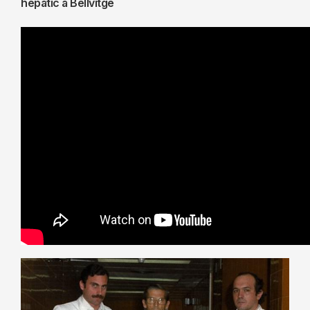
hepàtic a Bellvitge