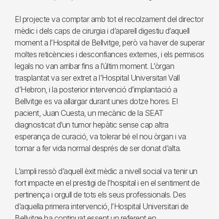
El projecte va comptar amb tot el recolzament del director
mèdic i dels caps de cirurgia i d’aparell digestiu d’aquell
moment a l’Hospital de Bellvitge, però va haver de superar
moltes reticències i desconfiances externes, i els permisos
legals no van arribar fins a l’últim moment. L’òrgan
trasplantat va ser extret a l’Hospital Universitari Vall
d’Hebron, i la posterior intervenció d’implantació a
Bellvitge es va allargar durant unes dotze hores. El
pacient, Juan Cuesta, un mecànic de la SEAT
diagnosticat d’un tumor hepàtic sense cap altra
esperança de curació, va tolerar bé el nou òrgan i va
tornar a fer vida normal després de ser donat d’alta.
L’ampli ressò d’aquell èxit mèdic a nivell social va tenir un
fort impacte en el prestigi de l’hospital i en el sentiment de
pertinença i orgull de tots els seus professionals. Des
d’aquella primera intervenció, l’Hospital Universitari de
Bellvitge ha continuat essent un referent en