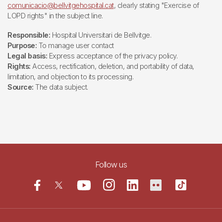
comunicacio@bellvitgehospital.cat
, clearly stating "Exercise of
LOPD rights" in the subject line.
Responsible:
Hospital Universitari de Bellvitge.
Purpose:
To manage user contact
Legal basis:
Express acceptance of the privacy policy.
Rights:
Access, rectification, deletion, and portability of data,
limitation, and objection to its processing.
Source:
The data subject.
Follow us