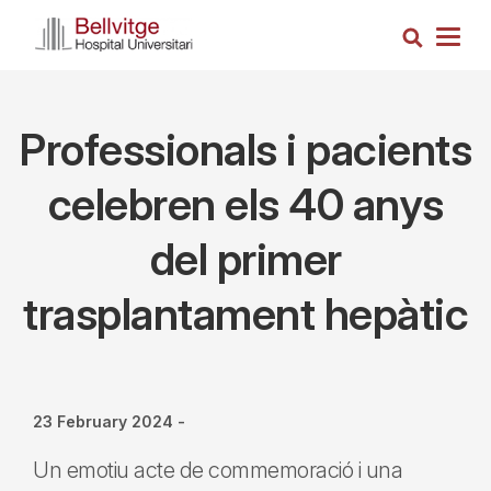
Skip
Search
to
Togg
main
navig
content
Professionals i pacients
celebren els 40 anys
del primer
trasplantament hepàtic
23 February 2024
-
Un emotiu acte de commemoració i una