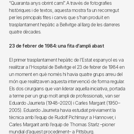
“Quaranta anys obrint camí”. A través de fotografies
històriques i de textos, aquesta mostra fa un recorregut
per les principals fites i canvis que s’han produït en
trasplantament hepàtic a Bellvitge al llarg de les darreres
quatre dècades.
23 de febrer de 1984: una fita d’ampli abast
El primer trasplantament hepàtic de l’Estat espanyol es va
realitzar a l’Hospital de Bellvitge el 23 de febrer de 1984 en
un moment en què només hi havia quatre grups arreu del
món que realitzaven aquesta intervenció de forma regular.
Els dos cirurgians que van liderar aquella iniciativa, portada
a terme per un grup molt ampli de professionals, van ser
Eduardo Jaurrieta (1948–2020) i Carles Margarit (1950–
2005). Eduardo Jaurrieta havia estudiat prèviament la
tècnica amb l’equip de Rudolf Pichlmayr a Hannover, i
Carles Margarit amb l’equip de Thomas Starlz –pioner
mundial d’aquest procediment– a Pittsburg.