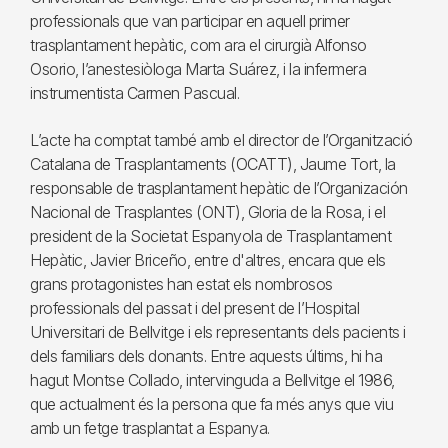
professionals que van participar en aquell primer
trasplantament hepàtic, com ara el cirurgià Alfonso
Osorio, l’anestesiòloga Marta Suárez, i la infermera
instrumentista Carmen Pascual.
L’acte ha comptat també amb el director de l’Organització
Catalana de Trasplantaments (OCATT), Jaume Tort, la
responsable de trasplantament hepàtic de l’Organización
Nacional de Trasplantes (ONT), Gloria de la Rosa, i el
president de la Societat Espanyola de Trasplantament
Hepàtic, Javier Briceño, entre d'altres, encara que els
grans protagonistes han estat els nombrosos
professionals del passat i del present de l’Hospital
Universitari de Bellvitge i els representants dels pacients i
dels familiars dels donants. Entre aquests últims, hi ha
hagut Montse Collado, intervinguda a Bellvitge el 1986,
que actualment és la persona que fa més anys que viu
amb un fetge trasplantat a Espanya.