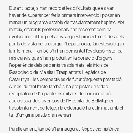
Durant l’acte, s'han recordat les dificultats que es van
haver de superar per fer la primera intervenció i posar en
marxa un programa estable de trasplantament hepàtic. Així
mateix, diferents professionals han recordat com ha
evolucionat al llarg dels anys aquest procediment des dels
punts de vista de la cirurgia, l’hepatologia, l’anestesiologia i
la infermeria. També s’hi han comentat l’evolució històrica
i els canvis que s’han produït en la donació d’òrgans,
l’experiència dels pacients trasplantats, els inicis de
l’Associació de Malalts i Trasplantats Hepàtics de
Catalunya, i les perspectives de futur d’aquesta prestació.
A més, durant l’acte també s'ha projectat un vídeo
recopilatori de l’impacte als mitjans de comunicació
audiovisual dels avenços de l’Hospital de Bellvitge en
trasplantament de fetge, i la celebració ha culminat amb el
tall d'un grna pastís d'aniversari.
Paral·lelament, també s'ha inaugurat l’exposició històrica