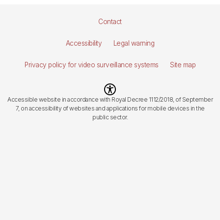
Pie
Contact
de
Accessibility
Legal warning
página
Privacy policy for video surveillance systems
Site map
Imagen
Accessible website in accordance with Royal Decree 1112/2018, of September
7, on accessibility of websites and applications for mobile devices in the
public sector.