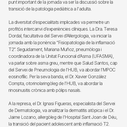
punt important de la jornada va ser la discussió sobre la
transició de la patologia pediàtrica a l'adulta.
La diversitat d’especialitats implicades va permetre un
profitós intercanvi d’experiències clíniques. La Dra. Teresa
Dordal, facultativa del Servei d’Al·lergologia, va iniciar la
jornada amb la ponència “Fisiopatologia de la inflamació
T2”. Seguidament, Mariana Muñoz, pneumòloga i
coordinadora de la Unitat Funcional d’Asma (UFASMA),
va parlar sobre asma greu, mentre que Salud Santos, cap
del Servei de Pneumologia de l’HUB, va abordar l’MPOC
eosinofílic. Per la seva banda, el Dr. Xavier González
Compta, otorinolaringòleg de l’HUB, va abordar la
rinosinusitis crònica amb pòlips nasals.
A la represa, el Dr. Ignasi Figueras, especialista del Servei
de Dermatologia, va analitzar la dermatitis atòpica i el Dr.
Jaime Lozano, al·lergòleg de l’Hospital Sant Joan de Déu,
la transició del pacient adolescent amb inflamació T2.