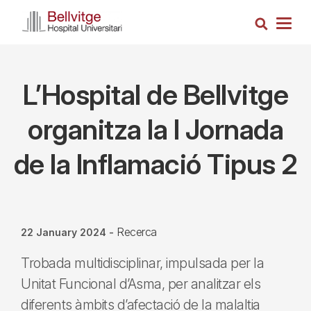
Skip
Search
to
Togg
main
navig
content
L’Hospital de Bellvitge
organitza la I Jornada
de la Inflamació Tipus 2
Recerca
22 January 2024
-
Trobada multidisciplinar, impulsada per la
Unitat Funcional d’Asma, per analitzar els
diferents àmbits d’afectació de la malaltia