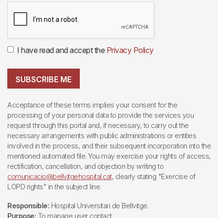
I have read and accept the
Privacy Policy
SUBSCRIBE ME
Acceptance of these terms implies your consent for the
processing of your personal data to provide the services you
request through this portal and, if necessary, to carry out the
necessary arrangements with public administrations or entities
involved in the process, and their subsequent incorporation into the
mentioned automated file. You may exercise your rights of access,
rectification, cancellation, and objection by writing to
comunicacio@bellvitgehospital.cat
, clearly stating "Exercise of
LOPD rights" in the subject line.
Responsible:
Hospital Universitari de Bellvitge.
Purpose:
To manage user contact