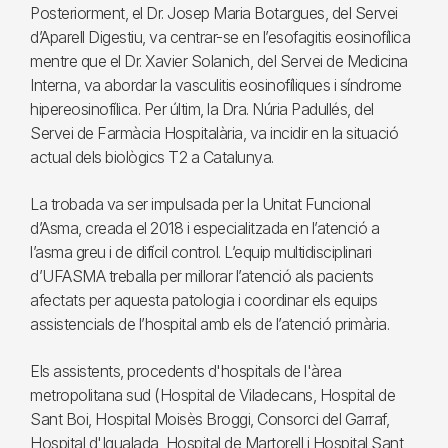
Posteriorment, el Dr. Josep Maria Botargues, del Servei
d’Aparell Digestiu, va centrar-se en l’esofagitis eosinofílica
mentre que el Dr. Xavier Solanich, del Servei de Medicina
Interna, va abordar la vasculitis eosinofíliques i síndrome
hipereosinofílica. Per últim, la Dra. Núria Padullés, del
Servei de Farmàcia Hospitalària, va incidir en la situació
actual dels biològics T2 a Catalunya.
La trobada va ser impulsada per la Unitat Funcional
d’Asma, creada el 2018 i especialitzada en l’atenció a
l’asma greu i de difícil control. L’equip multidisciplinari
d’UFASMA treballa per millorar l’atenció als pacients
afectats per aquesta patologia i coordinar els equips
assistencials de l’hospital amb els de l’atenció primària.
Els assistents, procedents d'hospitals de l'àrea
metropolitana sud (Hospital de Viladecans, Hospital de
Sant Boi, Hospital Moisès Broggi, Consorci del Garraf,
Hospital d'Igualada, Hospital de Martorell i Hospital Sant