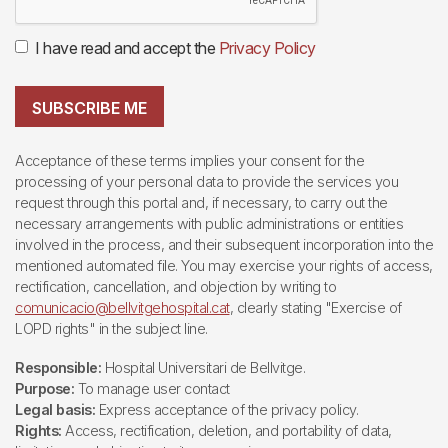
I have read and accept the
Privacy Policy
SUBSCRIBE ME
Acceptance of these terms implies your consent for the
processing of your personal data to provide the services you
request through this portal and, if necessary, to carry out the
necessary arrangements with public administrations or entities
involved in the process, and their subsequent incorporation into the
mentioned automated file. You may exercise your rights of access,
rectification, cancellation, and objection by writing to
comunicacio@bellvitgehospital.cat
, clearly stating "Exercise of
LOPD rights" in the subject line.
Responsible:
Hospital Universitari de Bellvitge.
Purpose:
To manage user contact
Legal basis:
Express acceptance of the privacy policy.
Rights:
Access, rectification, deletion, and portability of data,