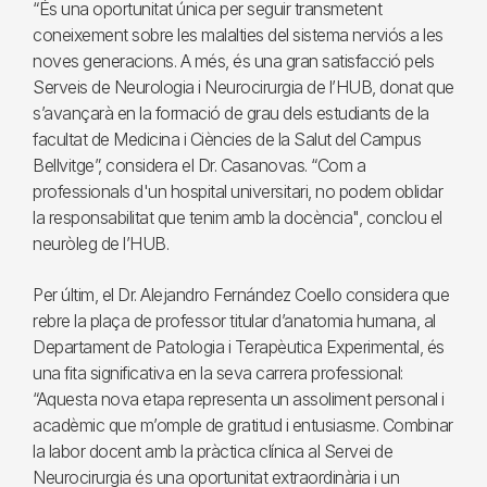
“És una oportunitat única per seguir transmetent
coneixement sobre les malalties del sistema nerviós a les
noves generacions. A més, és una gran satisfacció pels
Serveis de Neurologia i Neurocirurgia de l’HUB, donat que
s’avançarà en la formació de grau dels estudiants de la
facultat de Medicina i Ciències de la Salut del Campus
Bellvitge”, considera el Dr. Casanovas. “Com a
professionals d'un hospital universitari, no podem oblidar
la responsabilitat que tenim amb la docència", conclou el
neuròleg de l’HUB.
Per últim, el Dr. Alejandro Fernández Coello considera que
rebre la plaça de professor titular d’anatomia humana, al
Departament de Patologia i Terapèutica Experimental, és
una fita significativa en la seva carrera professional:
“Aquesta nova etapa representa un assoliment personal i
acadèmic que m’omple de gratitud i entusiasme. Combinar
la labor docent amb la pràctica clínica al Servei de
Neurocirurgia és una oportunitat extraordinària i un