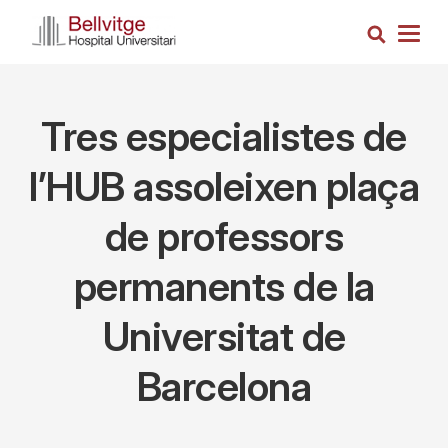
Skip
Search
to
Togg
main
navig
content
Tres especialistes de
l’HUB assoleixen plaça
de professors
permanents de la
Universitat de
Barcelona