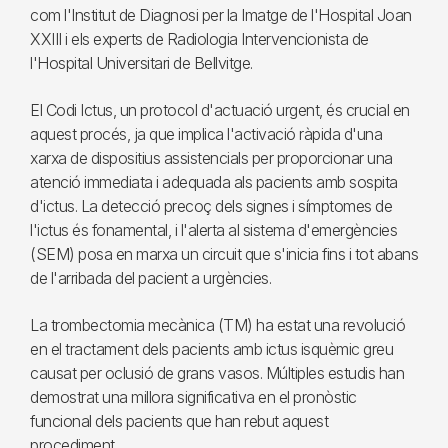
com l'Institut de Diagnosi per la Imatge de l'Hospital Joan
XXIII i els experts de Radiologia Intervencionista de
l'Hospital Universitari de Bellvitge.
El Codi Ictus, un protocol d'actuació urgent, és crucial en
aquest procés, ja que implica l'activació ràpida d'una
xarxa de dispositius assistencials per proporcionar una
atenció immediata i adequada als pacients amb sospita
d'ictus. La detecció precoç dels signes i símptomes de
l'ictus és fonamental, i l'alerta al sistema d'emergències
(SEM) posa en marxa un circuit que s'inicia fins i tot abans
de l'arribada del pacient a urgències.
La trombectomia mecànica (TM) ha estat una revolució
en el tractament dels pacients amb ictus isquèmic greu
causat per oclusió de grans vasos. Múltiples estudis han
demostrat una millora significativa en el pronòstic
funcional dels pacients que han rebut aquest
procediment.