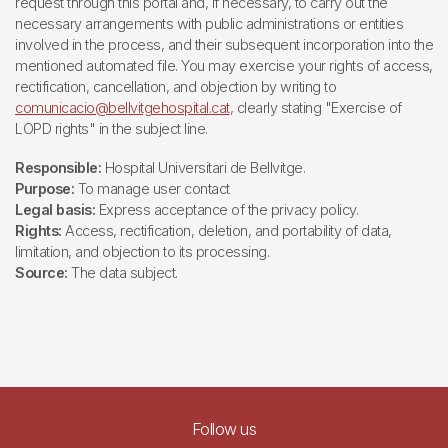
request through this portal and, if necessary, to carry out the
necessary arrangements with public administrations or entities
involved in the process, and their subsequent incorporation into the
mentioned automated file. You may exercise your rights of access,
rectification, cancellation, and objection by writing to
comunicacio@bellvitgehospital.cat
, clearly stating "Exercise of
LOPD rights" in the subject line.
Responsible:
Hospital Universitari de Bellvitge.
Purpose:
To manage user contact
Legal basis:
Express acceptance of the privacy policy.
Rights:
Access, rectification, deletion, and portability of data,
limitation, and objection to its processing.
Source:
The data subject.
Follow us