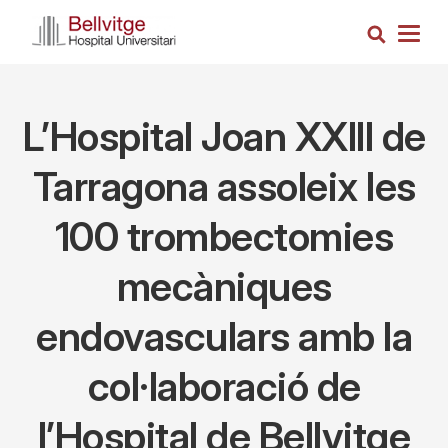
Skip
Search
to
Togg
main
navig
content
L’Hospital Joan XXIII de
Tarragona assoleix les
100 trombectomies
mecàniques
endovasculars amb la
col·laboració de
l’Hospital de Bellvitge