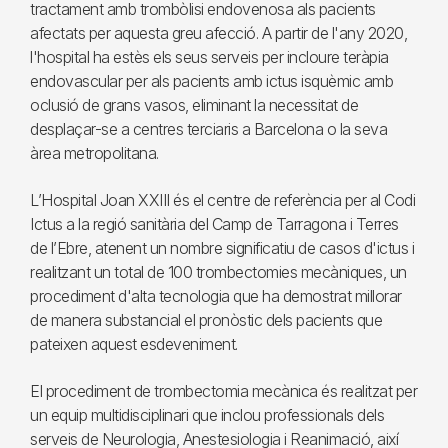
tractament amb trombòlisi endovenosa als pacients
afectats per aquesta greu afecció. A partir de l'any 2020,
l'hospital ha estès els seus serveis per incloure teràpia
endovascular per als pacients amb ictus isquèmic amb
oclusió de grans vasos, eliminant la necessitat de
desplaçar-se a centres terciaris a Barcelona o la seva
àrea metropolitana.
L’Hospital Joan XXIII és el centre de referència per al Codi
Ictus a la regió sanitària del Camp de Tarragona i Terres
de l’Ebre, atenent un nombre significatiu de casos d'ictus i
realitzant un total de 100 trombectomies mecàniques, un
procediment d'alta tecnologia que ha demostrat millorar
de manera substancial el pronòstic dels pacients que
pateixen aquest esdeveniment.
El procediment de trombectomia mecànica és realitzat per
un equip multidisciplinari que inclou professionals dels
serveis de Neurologia, Anestesiologia i Reanimació, així