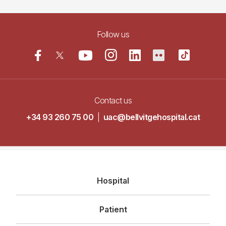
Follow us
Contact us
+34 93 260 75 00
|
uac@bellvitgehospital.cat
Navegació
Hospital
principal
Patient