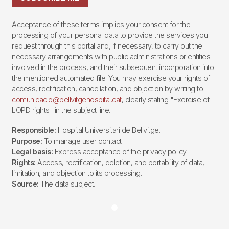
Acceptance of these terms implies your consent for the
processing of your personal data to provide the services you
request through this portal and, if necessary, to carry out the
necessary arrangements with public administrations or entities
involved in the process, and their subsequent incorporation into
the mentioned automated file. You may exercise your rights of
access, rectification, cancellation, and objection by writing to
comunicacio@bellvitgehospital.cat
, clearly stating "Exercise of
LOPD rights" in the subject line.
Responsible:
Hospital Universitari de Bellvitge.
Purpose:
To manage user contact
Legal basis:
Express acceptance of the privacy policy.
Rights:
Access, rectification, deletion, and portability of data,
limitation, and objection to its processing.
Source:
The data subject.