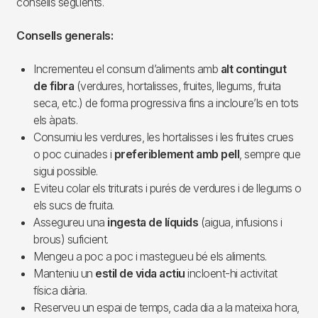
consells següents.
Consells generals:
Incrementeu el consum d’aliments amb
alt contingut
de fibra
(verdures, hortalisses, fruites, llegums, fruita
seca, etc.) de forma progressiva fins a incloure’ls en tots
els àpats.
Consumiu les verdures, les hortalisses i les fruites crues
o poc cuinades i
preferiblement amb pell
, sempre que
sigui possible.
Eviteu colar els triturats i purés de verdures i de llegums o
els sucs de fruita.
Assegureu una
ingesta de líquids
(aigua, infusions i
brous) suficient.
Mengeu a poc a poc i mastegueu bé els aliments.
Manteniu un
estil de vida actiu
incloent-hi activitat
física diària.
Reserveu un espai de temps, cada dia a la mateixa hora,