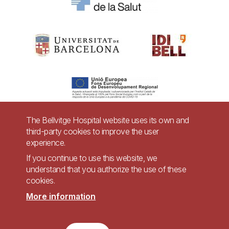
The Bellvitge Hospital website uses its own and
third-party cookies to improve the user
Pie
experience.
Contact
de
If you continue to use this website, we
Accessibility
Legal warning
understand that you authorize the use of these
página
cookies.
Privacy policy for video surveillance systems
Site map
More information
Imagen
Accessible website in accordance with Royal Decree 1112/2018, of September