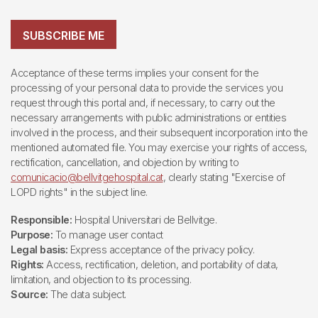
SUBSCRIBE ME
Acceptance of these terms implies your consent for the
processing of your personal data to provide the services you
request through this portal and, if necessary, to carry out the
necessary arrangements with public administrations or entities
involved in the process, and their subsequent incorporation into the
mentioned automated file. You may exercise your rights of access,
rectification, cancellation, and objection by writing to
comunicacio@bellvitgehospital.cat
, clearly stating "Exercise of
LOPD rights" in the subject line.
Responsible:
Hospital Universitari de Bellvitge.
Purpose:
To manage user contact
Legal basis:
Express acceptance of the privacy policy.
Rights:
Access, rectification, deletion, and portability of data,
limitation, and objection to its processing.
Source:
The data subject.