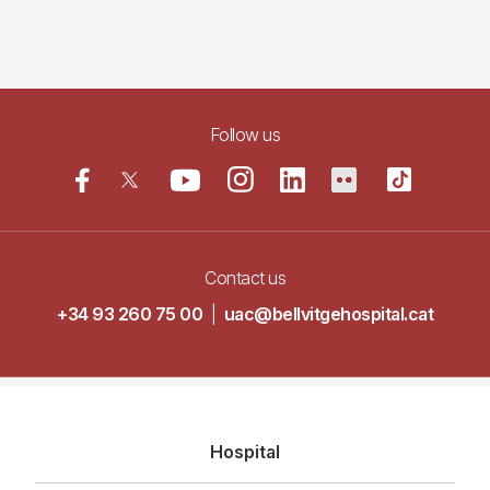
Follow us
Contact us
+34 93 260 75 00
|
uac@bellvitgehospital.cat
Navegació
Hospital
principal