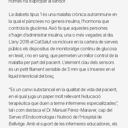
només ha d’apropar al sensor.
La diabetis tipus 1 és una malaltia crònica autoimmune en
la qual el pàncrees no genera insulina, l’hormona que
controla la glucèmia. Això fa que aquestes persones
s’hagin d’administrar insulina, una o més vegades al dia.
L’any 2018 el CatSalut va incloure en la cartera de serveis
públics els dispositius de monitoratge continu de glucosa
en teixit, i no en sang, que permeten un millor control de la
malaltia per part del pacient. L’element clau dels sensors
és un petit filament sensible de 5 mm que s’insereix en el
líquid intersticial del braç.
“Es un canvi substancial en la qualitat de vida del pacient,
en el qual juga un paper molt rellevant l’educació
terapèutica que duen a terme infermeres especialitzades”,
tal i com destaca el Dr. Manuel Pérez-Maraver, cap del
Servei d’Endocrinologia i Nutrició de l’Hospital de
Bellvitge. Amb el suport de les infermeres educadores, els