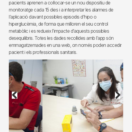
pacients aprenen a col·locar-se un nou dispositiu de
monitoratge cada 15 dies i a interpretar les alarmes de
l’aplicació davant possibles episodis d’hipo o
hiperglucèmia, de forma que milloren el seu control
metabòlic i es redueix l’impacte d’aquests possibles
desequilibris. Totes les dades recollides amb l’app són
emmagatzemades en una web, on només poden accedir
pacient i els professionals sanitaris.
Previous
Next