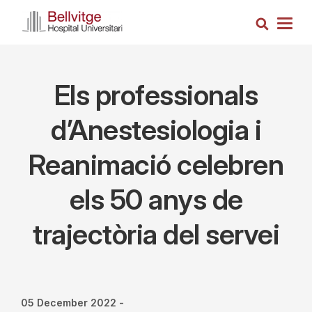
Skip
Search
to
Togg
main
navig
content
Els professionals
d’Anestesiologia i
Reanimació celebren
els 50 anys de
trajectòria del servei
05 December 2022
-