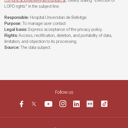
comunicacio@bellvitgehospital.cat
, clearly stating "Exercise of
LOPD rights" in the subject line.
Responsible:
Hospital Universitari de Bellvitge.
Purpose:
To manage user contact
Legal basis:
Express acceptance of the privacy policy.
Rights:
Access, rectification, deletion, and portability of data,
limitation, and objection to its processing.
Source:
The data subject.
Follow us