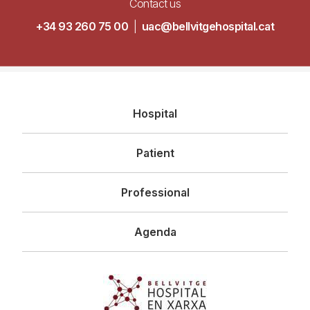
Contact us
+34 93 260 75 00
|
uac@bellvitgehospital.cat
Navegació
Hospital
principal
Patient
Professional
Agenda
Imagen