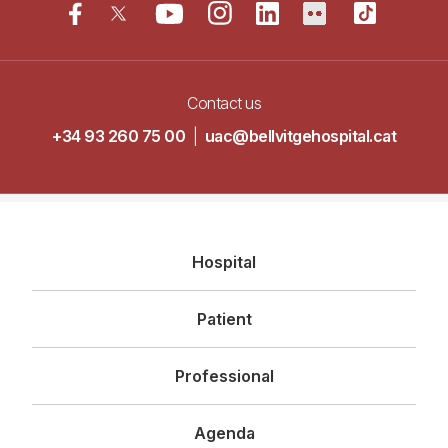
Contact us
+34 93 260 75 00
|
uac@bellvitgehospital.cat
Navegació
Hospital
principal
Patient
Professional
Agenda