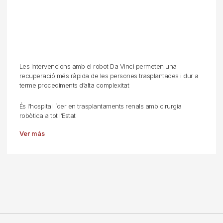
Les intervencions amb el robot Da Vinci permeten una
recuperació més ràpida de les persones trasplantades i dur a
terme procediments d’alta complexitat
És l’hospital líder en trasplantaments renals amb cirurgia
robòtica a tot l’Estat
Ver más