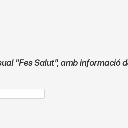
sual
"Fes Salut"
,
amb informació de