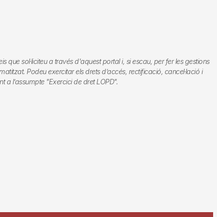
e sol·liciteu a través d'aquest portal i, si escau, per fer les gestions
titzat. Podeu exercitar els drets d’accés, rectificació, cancel·lació i
nt a l’assumpte "Exercici de dret LOPD".