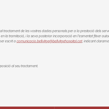
actament de les vostres dades personals per a la prestació dels serveis qu
 la tramitació, i la seva posterior incorporació en l'esmentat fitxer automa
er escrit a
comunicacio.bellvitge@bellvitgehospital.cat
, indicant clarame
 oposició al seu tractament.