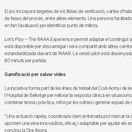
El joc incorpora targetes de rol, llistes de verificació, cartes d’habi
de fases del procés, entre altres elements. Una persona facilitad
en fan l’avaluació per identificar punts de millora.
Let’s Play – The RAAA Experience
permet adaptar el contingut al 
està disponible per descarregar i serà compartit amb altres centr
estandarditzada davant de l’AAAR. La versió pilot està dissenya
60 minuts per partida.
Gamificació per salvar vides
La iniciativa forma part de les línies de treball del Codi Aorta i 
l’Hospital de Bellvitge per millorar la resposta clínica en situacio
combinar teoria i pràctica, reforçar les rutines i generar espais de 
“Una actuació ràpida, coordinada i ben entrenada pot marcar la di
aportem una eina innovadora, eficaç i adaptable per ajudar els eq
conclou la Dra. Iborra.