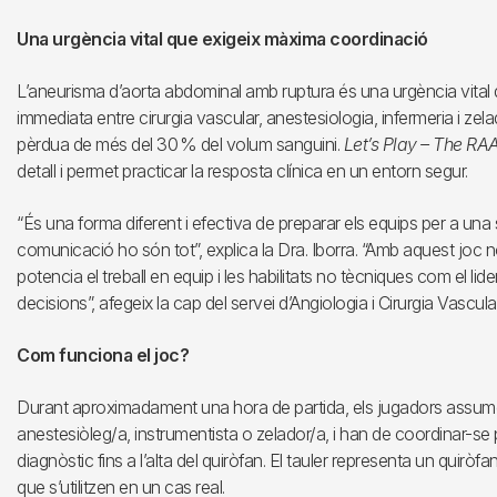
Una urgència vital que exigeix màxima coordinació
L’aneurisma d’aorta abdominal amb ruptura és una urgència vital
immediata entre cirurgia vascular, anestesiologia, infermeria i ze
pèrdua de més del 30 % del volum sanguini.
Let’s Play – The RA
detall i permet practicar la resposta clínica en un entorn segur.
“És una forma diferent i efectiva de preparar els equips per a una 
comunicació ho són tot”, explica la Dra. Iborra. “Amb aquest jo
potencia el treball en equip i les habilitats no tècniques com el lid
decisions”, afegeix la cap del servei d’Angiologia i Cirurgia Vascular
Com funciona el joc?
Durant aproximadament una hora de partida, els jugadors assumei
anestesiòleg/a, instrumentista o zelador/a, i han de coordinar-se 
diagnòstic fins a l’alta del quiròfan. El tauler representa un quiròfan 
que s’utilitzen en un cas real.