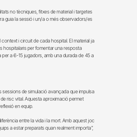
litats no tècniques, fitxes de material i targetes
ora guia la sessió i un/a o més observadors/es
context i circuit de cada hospital. El material ja
es hospitalaris per fomentar una resposta
da per a 6-15 jugadors, amb una durada de 45 a
de les sessions de simulació avançada que impulsa
ns de risc vital. Aquesta aproximació permet
reflexió en equip.
ferència entre la vida i la mort. Amb aquest joc
uips a estar preparats quan realment importa”,