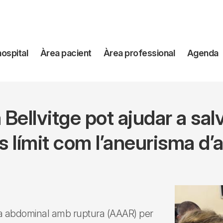
avegación
hospital
Àrea pacient
Àrea professional
Agenda
incipal
 Bellvitge pot ajudar a sa
s límit com l’aneurisma d’a
orta abdominal amb ruptura (AAAR) per