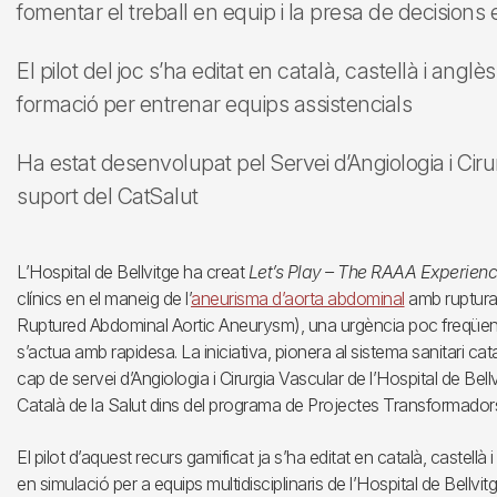
fomentar el treball en equip i la presa de decisions 
El pilot del joc s’ha editat en català, castellà i anglè
formació per entrenar equips assistencials
Ha estat desenvolupat pel Servei d’Angiologia i Ciru
suport del CatSalut
L’Hospital de Bellvitge ha creat
Let’s Play – The RAAA Experien
clínics en el maneig de l’
aneurisma d’aorta abdominal
amb ruptura 
Ruptured Abdominal Aortic Aneurysm), una urgència poc freqüent
s’actua amb rapidesa. La iniciativa, pionera al sistema sanitari cata
cap de servei d’Angiologia i Cirurgia Vascular de l’Hospital de Bel
Català de la Salut dins del programa de Projectes Transformador
El pilot d’aquest recurs gamificat ja s’ha editat en català, castellà
en simulació per a equips multidisciplinaris de l’Hospital de Bellvitg