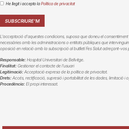
He llegit i accepto la
Política de privacitat
SUBSCRIURE'M
L'acceptació d'aquestes condicions, suposa que doneu el consentiment al tr
necessàries amb les administracions o entitats públiques que intervinguin en
oposició en relació amb la subscripció al butlletí
Fes Salut
adreçant-vos p
Responsable:
Hospital Universitari de Bellvitge.
Finalitat:
Gestionar el contacte de l'usuari
Legitimació:
Acceptació expresa de la política de privacitat.
Drets:
Accés, rectificació, supresió i portabilitat de les dades, limitació i
Procedència:
El propi interessat.