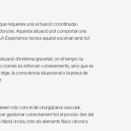
 que requereix una actuació coordinada i
ladors/es. Aquesta situació pot comportar una
AA Experience
recrea aquest escenari amb tot
situació d’extrema gravetat, on el temps i la
c no només es reforcen coneixements, sinó que es
eratge, la consciència situacional o la presa de
.
xen rols com el de cirurgià/ana vascular,
per gestionar correctament tot el procés: des del
híbrid i inclou tots els elements físics i tècnics