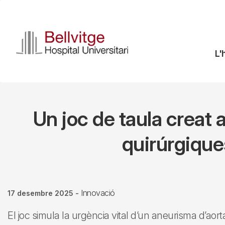
Vés
al
contingut
N
L'
pr
Un joc de taula creat a
quirúrgique
Innovació
17 desembre 2025
-
El joc simula la urgència vital d’un aneurisma d’a