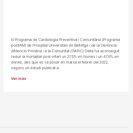
El Programa de Cardiologia Preventiva i Comunitària (Programa
postIAM) de l’Hospital Universitari de Bellvitge i de la Gerència
d’Atenció Primària i a la Comunitat (GAPiC) Delta ha aconseguit
reduir la mortalitat post-infart un 27,5% en homes i un 47,6% en
dones, des que es va posar en marxa el febrer del 2022,
segons un estudi publicat a
Ver más