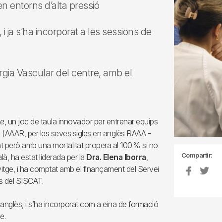
en entorns d’alta pressió
s, i ja s’ha incorporat a les sessions de
rgia Vascular del centre, amb el
ce
, un joc de taula innovador per entrenar equips
(AAAR, per les seves sigles en anglès RAAA -
 però amb una mortalitat propera al 100 % si no
Compartir:
là, ha estat liderada per la
Dra. Elena Iborra
,
lvitge, i ha comptat amb el finançament del Servei
s del SISCAT.
 i anglès, i s’ha incorporat com a eina de formació
e.