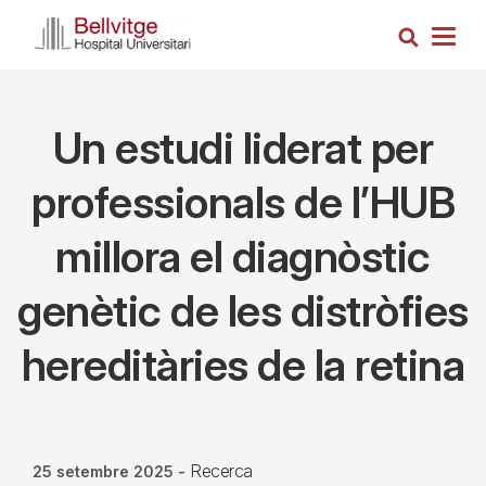
Vés
Cerca
al
Togg
contingut
navig
Un estudi liderat per
professionals de l’HUB
millora el diagnòstic
genètic de les distròfies
hereditàries de la retina
Recerca
25 setembre 2025
-