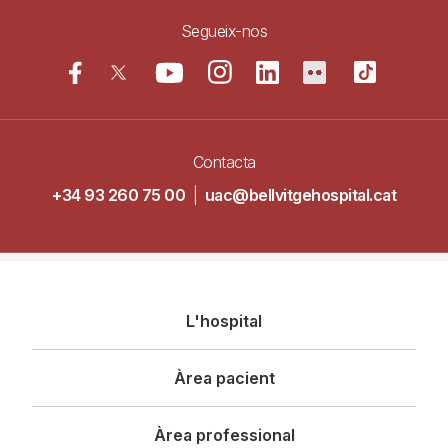
Segueix-nos
Contacta
+34 93 260 75 00
|
uac@bellvitgehospital.cat
Navegació
L'hospital
principal
Àrea pacient
Àrea professional