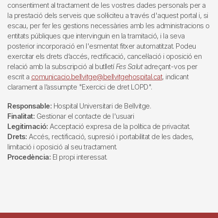
consentiment al tractament de les vostres dades personals per a
la prestació dels serveis que sol·liciteu a través d'aquest portal i, si
escau, per fer les gestions necessàries amb les administracions o
entitats públiques que intervinguin en la tramitació, i la seva
posterior incorporació en l'esmentat fitxer automatitzat. Podeu
exercitar els drets d’accés, rectificació, cancel·lació i oposició en
relació amb la subscripció al butlletí
Fes Salut
adreçant-vos per
escrit a
comunicacio.bellvitge@bellvitgehospital.cat
, indicant
clarament a l’assumpte "Exercici de dret LOPD".
Responsable:
Hospital Universitari de Bellvitge.
Finalitat:
Gestionar el contacte de l'usuari
Legitimació:
Acceptació expresa de la política de privacitat.
Drets:
Accés, rectificació, supresió i portabilitat de les dades,
limitació i oposició al seu tractament.
Procedència:
El propi interessat.