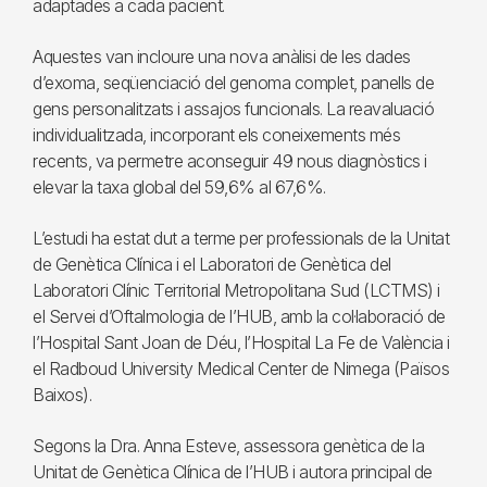
adaptades a cada pacient.
Aquestes van incloure una nova anàlisi de les dades
d’exoma, seqüenciació del genoma complet, panells de
gens personalitzats i assajos funcionals. La reavaluació
individualitzada, incorporant els coneixements més
recents, va permetre aconseguir 49 nous diagnòstics i
elevar la taxa global del 59,6% al 67,6%.
L’estudi ha estat dut a terme per professionals de la Unitat
de Genètica Clínica i el Laboratori de Genètica del
Laboratori Clínic Territorial Metropolitana Sud (LCTMS) i
el Servei d’Oftalmologia de l’HUB, amb la col·laboració de
l’Hospital Sant Joan de Déu, l’Hospital La Fe de València i
el Radboud University Medical Center de Nimega (Països
Baixos).
Segons la Dra. Anna Esteve, assessora genètica de la
Unitat de Genètica Clínica de l’HUB i autora principal de