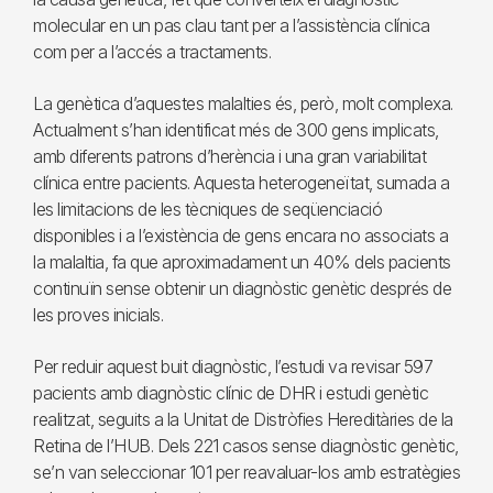
molecular en un pas clau tant per a l’assistència clínica
com per a l’accés a tractaments.
La genètica d’aquestes malalties és, però, molt complexa.
Actualment s’han identificat més de 300 gens implicats,
amb diferents patrons d’herència i una gran variabilitat
clínica entre pacients. Aquesta heterogeneïtat, sumada a
les limitacions de les tècniques de seqüenciació
disponibles i a l’existència de gens encara no associats a
la malaltia, fa que aproximadament un 40% dels pacients
continuïn sense obtenir un diagnòstic genètic després de
les proves inicials.
Per reduir aquest buit diagnòstic, l’estudi va revisar 597
pacients amb diagnòstic clínic de DHR i estudi genètic
realitzat, seguits a la Unitat de Distròfies Hereditàries de la
Retina de l’HUB. Dels 221 casos sense diagnòstic genètic,
se’n van seleccionar 101 per reavaluar-los amb estratègies