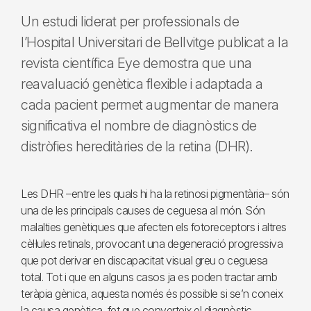
Un estudi liderat per professionals de
l’Hospital Universitari de Bellvitge publicat a la
revista científica Eye demostra que una
reavaluació genètica flexible i adaptada a
cada pacient permet augmentar de manera
significativa el nombre de diagnòstics de
distròfies hereditàries de la retina (DHR).
Les DHR –entre les quals hi ha la retinosi pigmentària– són
una de les principals causes de ceguesa al món. Són
malalties genètiques que afecten els fotoreceptors i altres
cèl·lules retinals, provocant una degeneració progressiva
que pot derivar en discapacitat visual greu o ceguesa
total. Tot i que en alguns casos ja es poden tractar amb
teràpia gènica, aquesta només és possible si se’n coneix
la causa genètica, fet que converteix el diagnòstic