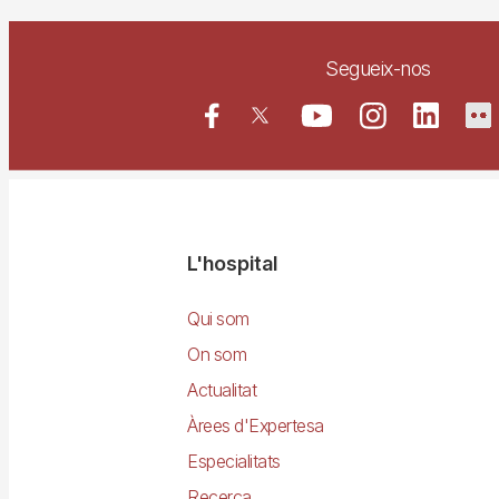
Segueix-nos
Navegació
L'hospital
principal
Qui som
On som
Actualitat
Àrees d'Expertesa
Especialitats
Recerca