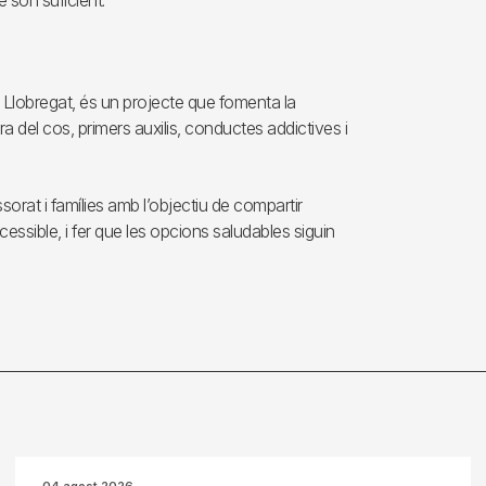
e son suficient.
 Llobregat, és un projecte que fomenta la
a del cos, primers auxilis, conductes addictives i
sorat i famílies amb l’objectiu de compartir
essible, i fer que les opcions saludables siguin