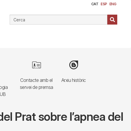
CAT
ESP
ENG
e
Image
Image
Contacte amb el
Arxiu històric
ogia
servei de premsa
HUB
del Prat sobre l’apnea del