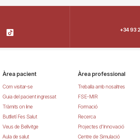
+34 93 
Àrea pacient
Àrea professional
Com visitar-se
Treballa amb nosaltres
Guia del pacient ingressat
FSE-MIR
Tràmits on line
Formació
Butlletí Fes Salut
Recerca
Veus de Bellvitge
Projectes d'Innovació
Aula de salut
Centre de Simulació