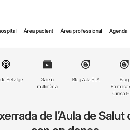
avegación
hospital
Àrea pacient
Àrea professional
Agenda
incipal
Image
Image
Image
Imag
de Bellvitge
Galeria
Blog Aula ELA
Blog
multimèdia
Farmacol
Clínica 
errada de l’Aula de Salut 