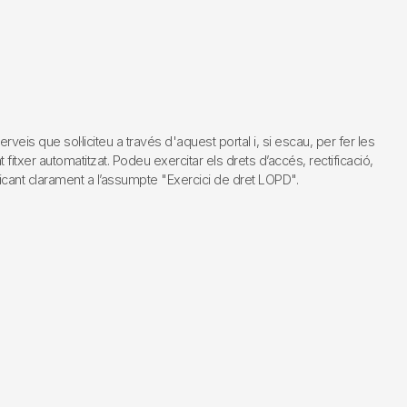
s que sol·liciteu a través d'aquest portal i, si escau, per fer les
fitxer automatitzat. Podeu exercitar els drets d’accés, rectificació,
dicant clarament a l’assumpte "Exercici de dret LOPD".