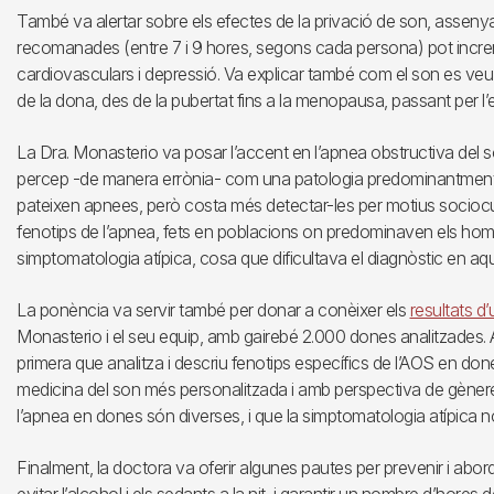
També va alertar sobre els efectes de la privació de son, asseny
recomanades (entre 7 i 9 hores, segons cada persona) pot incremen
cardiovasculars i depressió. Va explicar també com el son es veu in
de la dona, des de la pubertat fins a la menopausa, passant per l
La Dra. Monasterio va posar l’accent en l’apnea obstructiva del s
percep -de manera errònia- com una patologia predominantment
pateixen apnees, però costa més detectar-les per motius sociocultu
fenotips de l’apnea, fets en poblacions on predominaven els ho
simptomatologia atípica, cosa que dificultava el diagnòstic en aqu
La ponència va servir també per donar a conèixer els
resultats d’
Monasterio i el seu equip, amb gairebé 2.000 dones analitzades. 
primera que analitza i descriu fenotips específics de l’AOS en d
medicina del son més personalitzada i amb perspectiva de gènere
l’apnea en dones són diverses, i que la simptomatologia atípica 
Finalment, la doctora va oferir algunes pautes per prevenir i abo