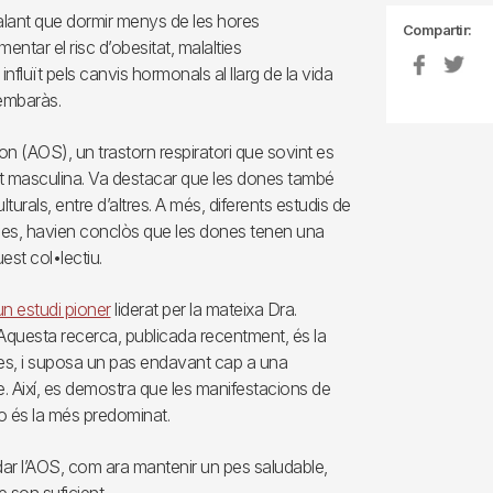
alant que dormir menys de les hores
Compartir:
tar el risc d’obesitat, malalties
fluït pels canvis hormonals al llarg de la vida
’embaràs.
on (AOS), un trastorn respiratori que sovint es
 masculina. Va destacar que les dones també
rals, entre d’altres. A més, diferents estudis de
mes, havien conclòs que les dones tenen una
est col•lectiu.
un estudi pioner
liderat per la mateixa Dra.
Aquesta recerca, publicada recentment, és la
ones, i suposa un pas endavant cap a una
. Així, es demostra que les manifestacions de
no és la més predominat.
rdar l’AOS, com ara mantenir un pes saludable,