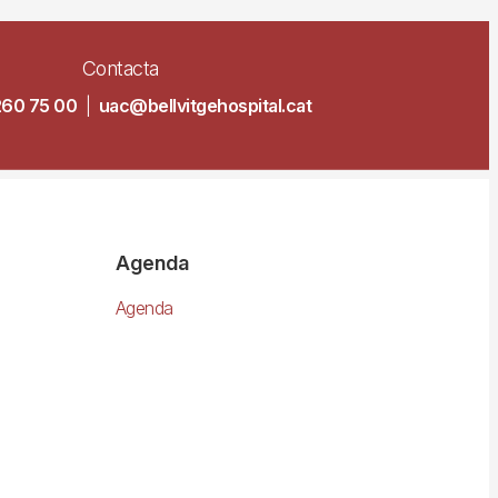
Contacta
260 75 00
|
uac@bellvitgehospital.cat
Agenda
Agenda