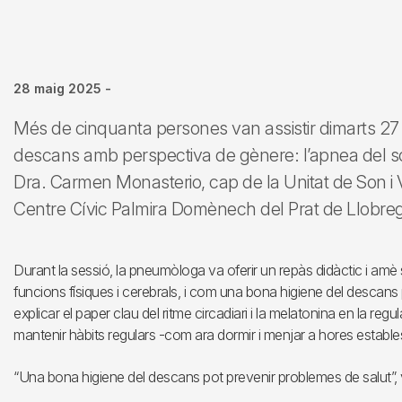
28 maig 2025
-
Més de cinquanta persones van assistir dimarts 27 
descans amb perspectiva de gènere: l’apnea del so
Dra. Carmen Monasterio, cap de la Unitat de Son i Ven
Centre Cívic Palmira Domènech del Prat de Llobreg
Durant la sessió, la pneumòloga va oferir un repàs didàctic i amè 
funcions físiques i cerebrals, i com una bona higiene del descans
explicar el paper clau del ritme circadiari i la melatonina en la regu
mantenir hàbits regulars -com ara dormir i menjar a hores estable
“Una bona higiene del descans pot prevenir problemes de salut”, va