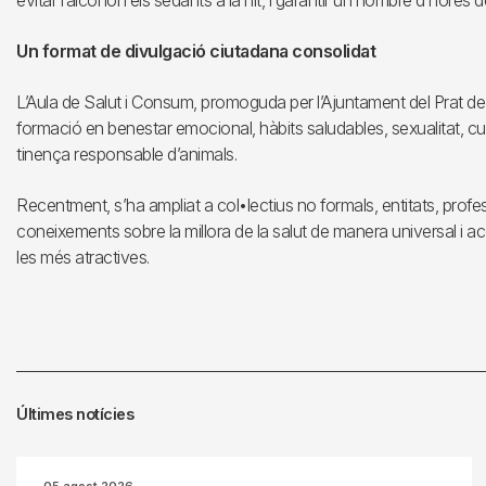
evitar l’alcohol i els sedants a la nit, i garantir un nombre d’hores d
Un format de divulgació ciutadana consolidat
L’Aula de Salut i Consum, promoguda per l’Ajuntament del Prat de
formació en benestar emocional, hàbits saludables, sexualitat, cur
tinença responsable d’animals.
Recentment, s’ha ampliat a col•lectius no formals, entitats, profes
coneixements sobre la millora de la salut de manera universal i acc
les més atractives.
Últimes notícies