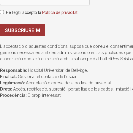
He llegit i accepto la
Política de privacitat
SUBSCRIURE'M
L'acceptació d'aquestes condicions, suposa que doneu el consentiment al 
gestions necessàries amb les administracions o entitats públiques que inte
cancel·lació i oposició en relació amb la subscripció al butlletí
Fes Salut
ad
Responsable:
Hospital Universitari de Bellvitge.
Finalitat:
Gestionar el contacte de l'usuari
Legitimació:
Acceptació expresa de la política de privacitat.
Drets:
Accés, rectificació, supresió i portabilitat de les dades, limitació 
Procedència:
El propi interessat.