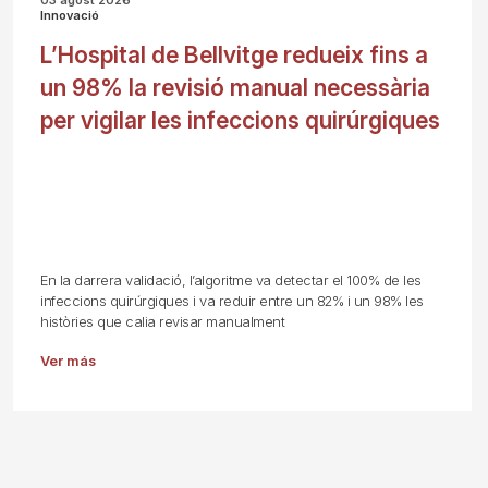
03 agost 2026
Innovació
L’Hospital de Bellvitge redueix fins a
un 98% la revisió manual necessària
per vigilar les infeccions quirúrgiques
En la darrera validació, l’algoritme va detectar el 100% de les
infeccions quirúrgiques i va reduir entre un 82% i un 98% les
històries que calia revisar manualment
Ver más