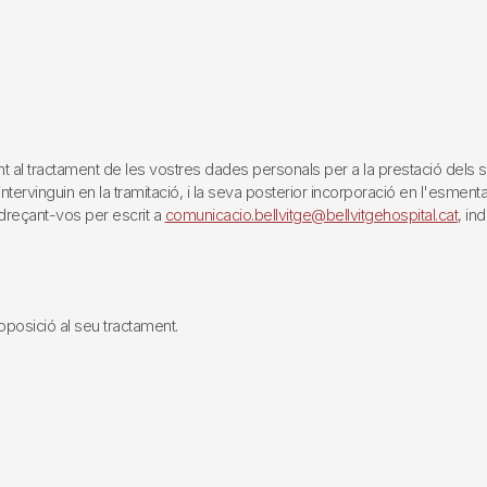
tractament de les vostres dades personals per a la prestació dels servei
rvinguin en la tramitació, i la seva posterior incorporació en l'esmentat 
reçant-vos per escrit a
comunicacio.bellvitge@bellvitgehospital.cat
, in
i oposició al seu tractament.