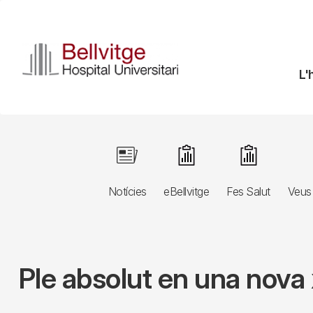
Vés
al
contingut
N
L'
pr
Navegació
Image
Image
Image
principal
Notícies
eBellvitge
Fes Salut
Veus 
3r
nivell
Ple absolut en una nova x