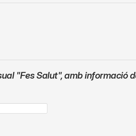
sual
"Fes Salut"
,
amb informació de