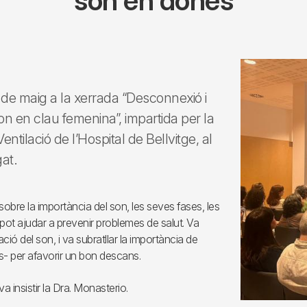
son en dones
de maig a la xerrada “Desconnexió i
n en clau femenina”, impartida per la
tilació de l’Hospital de Bellvitge, al
at.
sobre la importància del son, les seves fases, les
 pot ajudar a prevenir problemes de salut. Va
lació del son, i va subratllar la importància de
s- per afavorir un bon descans.
 insistir la Dra. Monasterio.