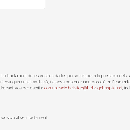
tractament de les vostres dades personals per a la prestació dels servei
rvinguin en la tramitació, i la seva posterior incorporació en l'esmentat 
reçant-vos per escrit a
comunicacio.bellvitge@bellvitgehospital.cat
, in
i oposició al seu tractament.