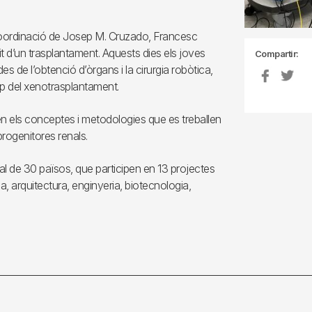
 coordinació de Josep M. Cruzado, Francesc
it d’un trasplantament. Aquests dies els joves
Compartir:
s de l’obtenció d’òrgans i la cirurgia robòtica,
p del xenotrasplantament.
en els conceptes i metodologies que es treballen
 progenitores renals.
l de 30 països, que participen en 13 projectes
a, arquitectura, enginyeria, biotecnologia,