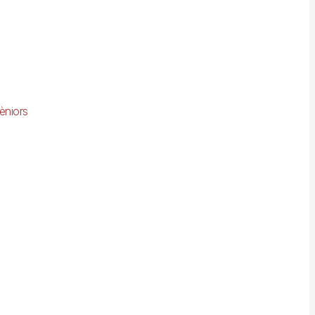
èniors