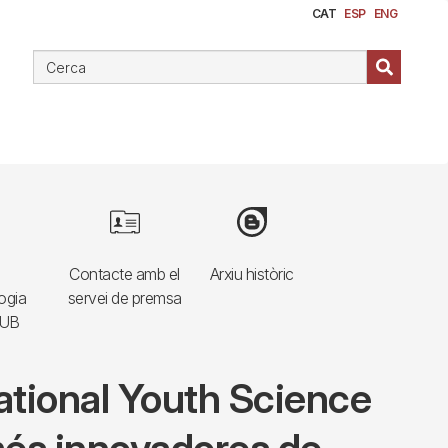
CAT
ESP
ENG
e
Image
Image
Contacte amb el
Arxiu històric
ogia
servei de premsa
HUB
ational Youth Science