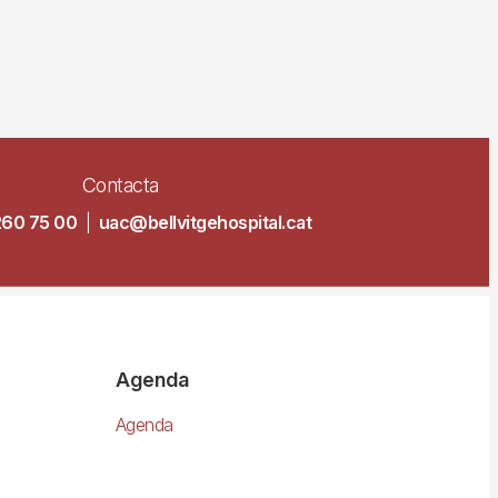
Contacta
260 75 00
|
uac@bellvitgehospital.cat
Agenda
Agenda