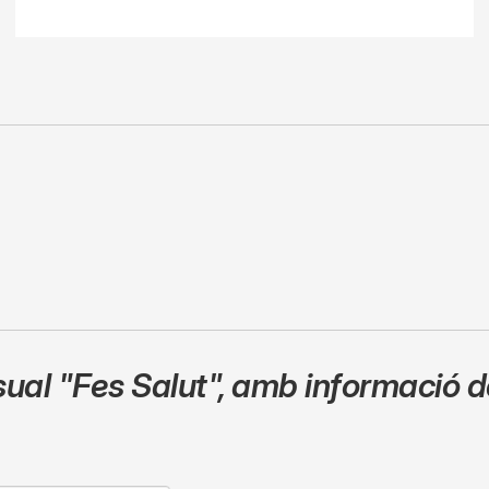
sual
"Fes Salut"
,
amb informació de