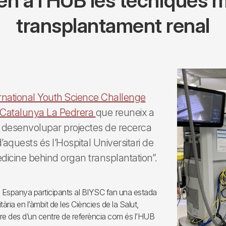
en a l’HUB les tècniques 
transplantament renal
rnational Youth Science Challenge
Catalunya La Pedrera
que reuneix a
er desenvolupar projectes de recerca
’aquests és l’Hospital Universitari de
edicine behind organ transplantation”.
 i Espanya participants al BIYSC fan una estada
ària en l’àmbit de les Ciències de la Salut,
iure des d’un centre de referència com és l’HUB