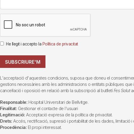
He llegit i accepto la
Política de privacitat
SUBSCRIURE'M
L'acceptació d'aquestes condicions, suposa que doneu el consentiment al 
gestions necessàries amb les administracions o entitats públiques que inte
cancel·lació i oposició en relació amb la subscripció al butlletí
Fes Salut
ad
Responsable:
Hospital Universitari de Bellvitge.
Finalitat:
Gestionar el contacte de l'usuari
Legitimació:
Acceptació expresa de la política de privacitat.
Drets:
Accés, rectificació, supresió i portabilitat de les dades, limitació 
Procedència:
El propi interessat.