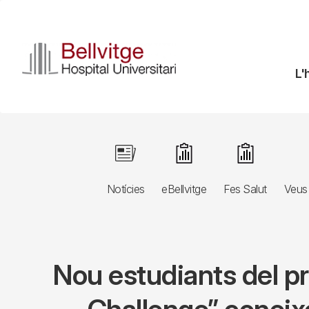
Vés
al
contingut
N
L'
pr
Navegació
Image
Image
Image
principal
Notícies
eBellvitge
Fes Salut
Veus 
3r
nivell
Nou estudiants del p