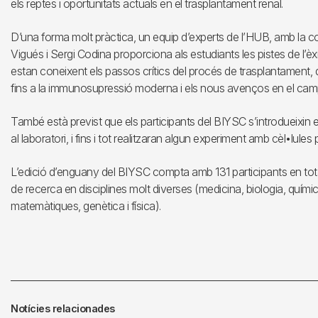
els reptes i oportunitats actuals en el trasplantament renal.
D’una forma molt pràctica, un equip d’experts de l’HUB, amb la
Vigués i Sergi Codina proporciona als estudiants les pistes de l’èx
estan coneixent els passos crítics del procés de trasplantament, de
fins a la immunosupressió moderna i els nous avenços en el cam
També està previst que els participants del BIYSC s’introdueixin 
al laboratori, i fins i tot realitzaran algun experiment amb cèl•lules
L’edició d’enguany del BIYSC compta amb 131 participants en tota
de recerca en disciplines molt diverses (medicina, biologia, químic
matemàtiques, genètica i física).
Notícies relacionades