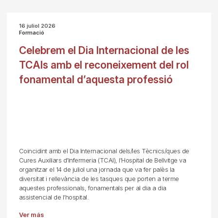
16 juliol 2026
Formació
Celebrem el Dia Internacional de les
TCAIs amb el reconeixement del rol
fonamental d’aquesta professió
Coincidint amb el Dia Internacional dels/les Tècnics/ques de
Cures Auxiliars d'Infermeria (TCAI), l'Hospital de Bellvitge va
organitzar el 14 de juliol una jornada que va fer palès la
diversitat i rellevància de les tasques que porten a terme
aquestes professionals, fonamentals per al dia a dia
assistencial de l’hospital.
Ver más