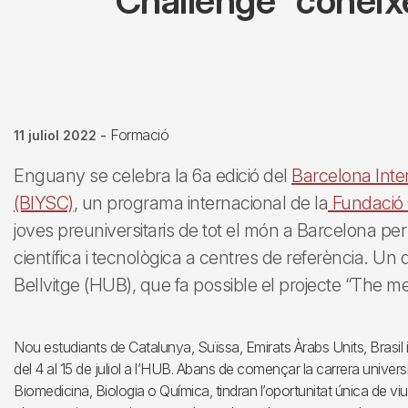
Challenge” coneix
Formació
11 juliol 2022
-
Enguany se celebra la 6a edició del
Barcelona Inte
(BIYSC)
, un programa internacional de la
Fundació 
joves preuniversitaris de tot el món a Barcelona p
científica i tecnològica a centres de referència. Un d
Bellvitge (HUB), que fa possible el projecte “The m
Nou estudiants de Catalunya, Suïssa, Emirats Àrabs Units, Brasil
del 4 al 15 de juliol a l’HUB. Abans de començar la carrera universit
Biomedicina, Biologia o Química, tindran l’oportunitat única de v