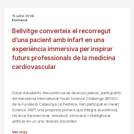
15 juliol 2026
Formació
Bellvitge converteix el recorregut
d’una pacient amb infart en una
experiència immersiva per inspirar
futurs professionals de la medicina
cardiovascular
Dotze estudiants d’excel·lència de diversos països, participants
del Barcelona International Youth Science Challenge (BIYSC)
de la Fundació Catalunya La Pedrera, han participat en Heart
Science 360º, una proposta pionera que integra assistència,
recerca translacional, simulació, innovació i intel·ligència
artificial en un únic itinerari docent&n
Ver más