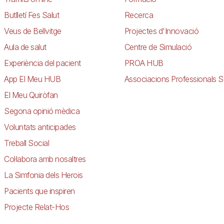
Butlletí Fes Salut
Recerca
Veus de Bellvitge
Projectes d'Innovació
Aula de salut
Centre de Simulació
Experiència del pacient
PROA HUB
App El Meu HUB
Associacions Professionals S
El Meu Quiròfan
Segona opinió mèdica
Voluntats anticipades
Treball Social
Col·labora amb nosaltres
La Simfonia dels Herois
Pacients que inspiren
Projecte Relat-Hos