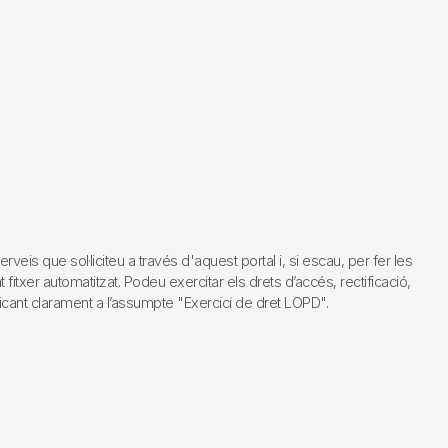
s que sol·liciteu a través d'aquest portal i, si escau, per fer les
fitxer automatitzat. Podeu exercitar els drets d’accés, rectificació,
dicant clarament a l’assumpte "Exercici de dret LOPD".