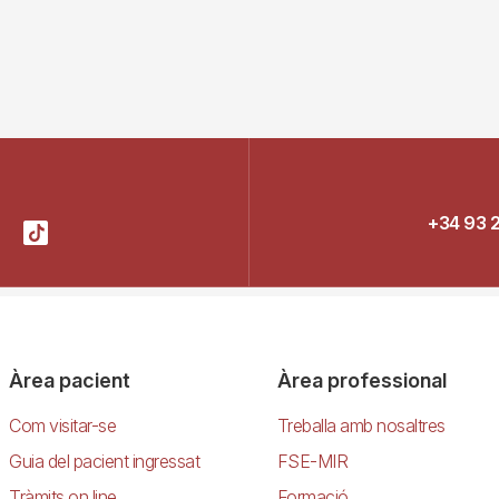
+34 93 
Àrea pacient
Àrea professional
Com visitar-se
Treballa amb nosaltres
Guia del pacient ingressat
FSE-MIR
Tràmits on line
Formació