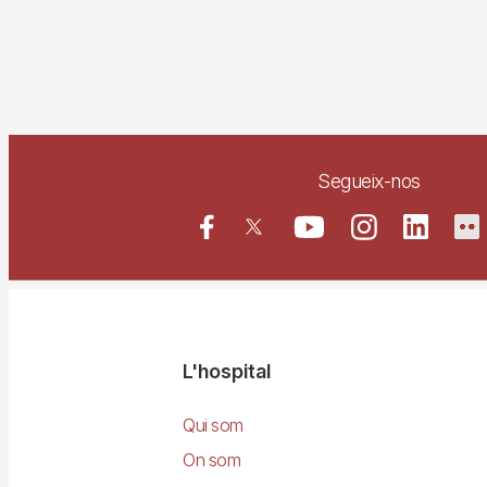
Segueix-nos
Navegació
L'hospital
principal
Qui som
On som