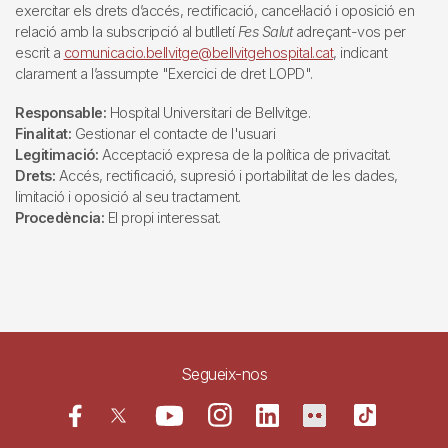
exercitar els drets d’accés, rectificació, cancel·lació i oposició en
relació amb la subscripció al butlletí
Fes Salut
adreçant-vos per
escrit a
comunicacio.bellvitge@bellvitgehospital.cat
, indicant
clarament a l’assumpte "Exercici de dret LOPD".
Responsable:
Hospital Universitari de Bellvitge.
Finalitat:
Gestionar el contacte de l'usuari
Legitimació:
Acceptació expresa de la política de privacitat.
Drets:
Accés, rectificació, supresió i portabilitat de les dades,
limitació i oposició al seu tractament.
Procedència:
El propi interessat.
Segueix-nos