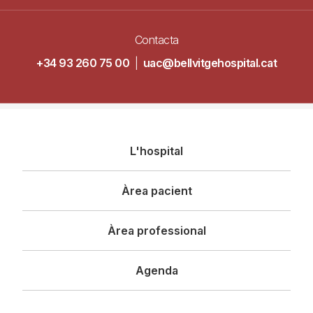
Contacta
+34 93 260 75 00
|
uac@bellvitgehospital.cat
Navegació
L'hospital
principal
Àrea pacient
Àrea professional
Agenda