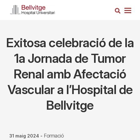
Vés
Cerca
al
Togg
contingut
navig
Exitosa celebració de la
1a Jornada de Tumor
Renal amb Afectació
Vascular a l’Hospital de
Bellvitge
Formació
31 maig 2024
-