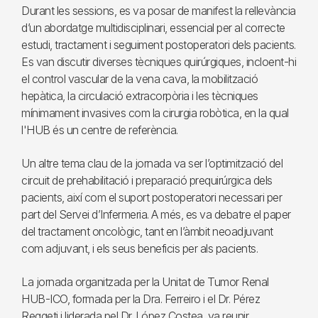
Durant les sessions, es va posar de manifest la rellevància
d’un abordatge multidisciplinari, essencial per al correcte
estudi, tractament i seguiment postoperatori dels pacients.
Es van discutir diverses tècniques quirúrgiques, incloent-hi
el control vascular de la vena cava, la mobilització
hepàtica, la circulació extracorpòria i les tècniques
mínimament invasives com la cirurgia robòtica, en la qual
l'HUB és un centre de referència.
Un altre tema clau de la jornada va ser l’optimització del
circuit de prehabilitació i preparació prequirúrgica dels
pacients, així com el suport postoperatori necessari per
part del Servei d’Infermeria. A més, es va debatre el paper
del tractament oncològic, tant en l’àmbit neoadjuvant
com adjuvant, i els seus beneficis per als pacients.
La jornada organitzada per la Unitat de Tumor Renal
HUB-ICO, formada per la Dra. Ferreiro i el Dr. Pérez
Reggeti i liderada pel Dr. López Costea, va reunir