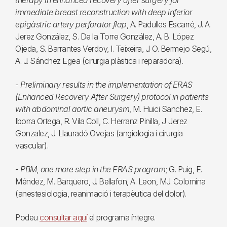
therapy in enhanced recovery after surgery for
immediate breast reconstruction with deep inferior
epigàstric artery perforator flap
, A. Padulles Escarré, J. A.
Jerez González, S. De la Torre González, A. B. López
Ojeda, S. Barrantes Verdoy, I. Teixeira, J. O. Bermejo Segú,
A. J. Sánchez Egea (cirurgia plàstica i reparadora).
-
Preliminary results in the implementation of ERAS
(Enhanced Recovery After Surgery) protocol in patients
with abdominal aortic aneurysm
, M. Huici Sanchez, E.
Iborra Ortega, R. Vila Coll, C. Herranz Pinilla, J. Jerez
Gonzalez, J. Llauradó Ovejas (angiologia i cirurgia
vascular).
-
PBM, one more step in the ERAS program
; G. Puig, E.
Méndez, M. Barquero, J. Bellafon, A. Leon, MJ. Colomina
(anestesiologia, reanimació i terapèutica del dolor).
Podeu
consultar aquí
el programa íntegre.