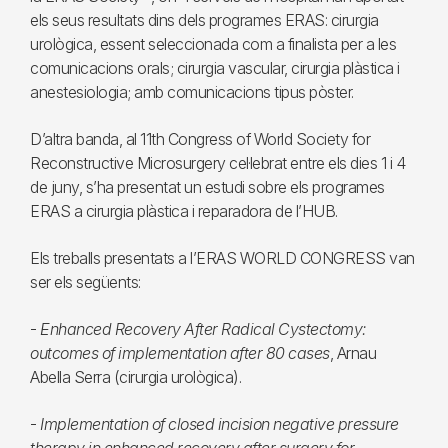
els seus resultats dins dels programes ERAS: cirurgia
urològica, essent seleccionada com a finalista per a les
comunicacions orals; cirurgia vascular, cirurgia plàstica i
anestesiologia; amb comunicacions tipus pòster.
D’altra banda, al 11th Congress of World Society for
Reconstructive Microsurgery cel·lebrat entre els dies 1 i 4
de juny, s’ha presentat un estudi sobre els programes
ERAS a cirurgia plàstica i reparadora de l’HUB.
Els treballs presentats a l’ERAS WORLD CONGRESS van
ser els següents:
-
Enhanced Recovery After Radical Cystectomy:
outcomes of implementation after 80 cases
, Arnau
Abella Serra (cirurgia urològica).
-
Implementation of closed incision negative pressure