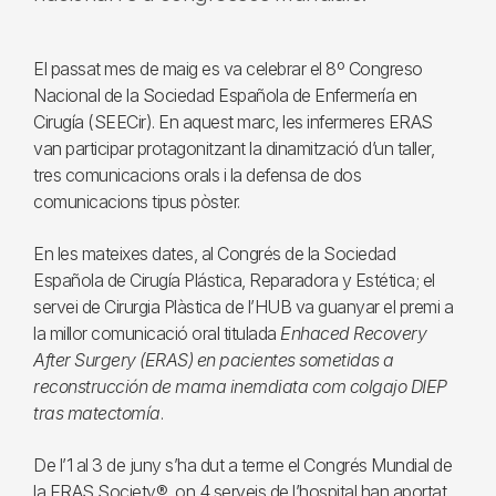
El passat mes de maig es va celebrar el 8º Congreso
Nacional de la Sociedad Española de Enfermería en
Cirugía (SEECir). En aquest marc, les infermeres ERAS
van participar protagonitzant la dinamització d’un taller,
tres comunicacions orals i la defensa de dos
comunicacions tipus pòster.
En les mateixes dates, al Congrés de la Sociedad
Española de Cirugía Plástica, Reparadora y Estética; el
servei de Cirurgia Plàstica de l’HUB va guanyar el premi a
la millor comunicació oral titulada
Enhaced Recovery
After Surgery (ERAS) en pacientes sometidas a
reconstrucción de mama inemdiata com colgajo DIEP
tras matectomía
.
De l’1 al 3 de juny s’ha dut a terme el Congrés Mundial de
la ERAS Society®, on 4 serveis de l’hospital han aportat