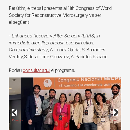
Per últim, el treball presentat al 11th Congress of World
Society for Reconstructive Microsurgery va ser
el següent:
-
Enhanced Recovery After Surgery (ERAS) in
immediate diep flap breast reconstruction.
Comparative study
, A. López Ojeda, S. Barrantes
Verdoy,S. de la Torre Gonzalez, A. Padullés Escarre.
Podeu
consultar aquí
el programa.
Previous
Next