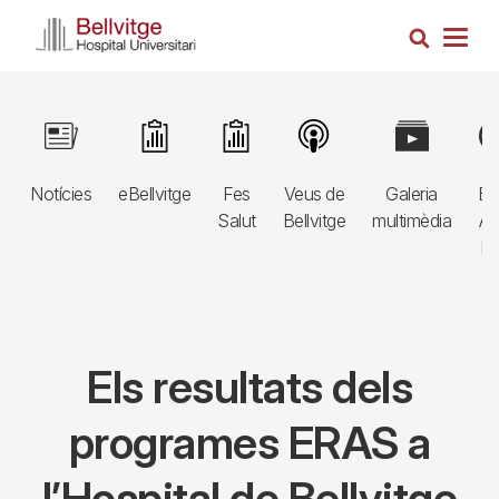
Vés
Cerca
al
Togg
contingut
navig
Navegació
Image
Image
Image
Image
Image
Im
principal
Notícies
eBellvitge
Fes
Veus de
Galeria
Bl
3r
Salut
Bellvitge
multimèdia
Au
nivell
E
Els resultats dels
programes ERAS a
l’Hospital de Bellvitge