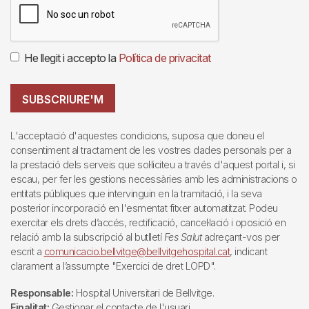
He llegit i accepto la
Política de privacitat
SUBSCRIURE'M
L'acceptació d'aquestes condicions, suposa que doneu el
consentiment al tractament de les vostres dades personals per a
la prestació dels serveis que sol·liciteu a través d'aquest portal i, si
escau, per fer les gestions necessàries amb les administracions o
entitats públiques que intervinguin en la tramitació, i la seva
posterior incorporació en l'esmentat fitxer automatitzat. Podeu
exercitar els drets d’accés, rectificació, cancel·lació i oposició en
relació amb la subscripció al butlletí
Fes Salut
adreçant-vos per
escrit a
comunicacio.bellvitge@bellvitgehospital.cat
, indicant
clarament a l’assumpte "Exercici de dret LOPD".
Responsable:
Hospital Universitari de Bellvitge.
Finalitat:
Gestionar el contacte de l'usuari