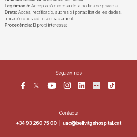
Legitimació:
Acceptació expresa de la política de privacitat.
Drets:
Accés, rectificació, supresió i portabilitat de les dades,
limitació i oposició al seu tractament.
Procedència:
El propi interessat.
Segueix-nos
Contacta
+34 93 260 75 00
|
uac@bellvitgehospital.cat