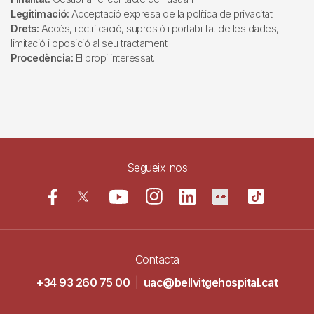
Legitimació:
Acceptació expresa de la política de privacitat.
Drets:
Accés, rectificació, supresió i portabilitat de les dades,
limitació i oposició al seu tractament.
Procedència:
El propi interessat.
Segueix-nos
Contacta
+34 93 260 75 00
|
uac@bellvitgehospital.cat