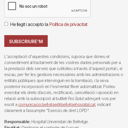
He llegit i accepto la
Política de privacitat
SUBSCRIURE'M
L'acceptació d'aquestes condicions, suposa que doneu el
consentiment al tractament de les vostres dades personals per a
la prestació dels serveis que sol·liciteu a través d'aquest portal i, si
escau, per fer les gestions necessàries amb les administracions o
entitats públiques que intervinguin en la tramitació, i la seva
posterior incorporació en l'esmentat fitxer automatitzat. Podeu
exercitar els drets d’accés, rectificació, cancel·lació i oposició en
relació amb la subscripció al butlletí
Fes Salut
adreçant-vos per
escrit a
comunicacio.bellvitge@bellvitgehospital.cat
, indicant
clarament a l’assumpte "Exercici de dret LOPD".
Responsable:
Hospital Universitari de Bellvitge.
Finalitat:
Gestionar el contacte de l'usuari