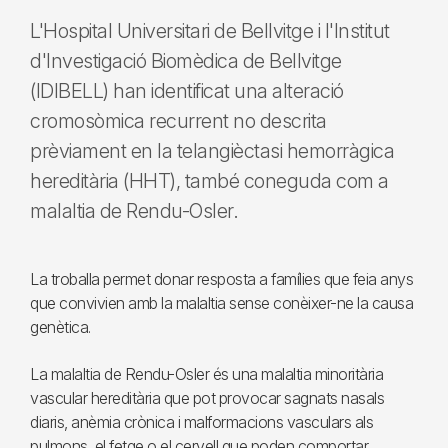
L'Hospital Universitari de Bellvitge i l'Institut
d'Investigació Biomèdica de Bellvitge
(IDIBELL) han identificat una alteració
cromosòmica recurrent no descrita
prèviament en la telangièctasi hemorràgica
hereditària (HHT), també coneguda com a
malaltia de Rendu-Osler.
La troballa permet donar resposta a famílies que feia anys
que convivien amb la malaltia sense conèixer-ne la causa
genètica.
La malaltia de Rendu-Osler és una malaltia minoritària
vascular hereditària que pot provocar sagnats nasals
diaris, anèmia crònica i malformacions vasculars als
pulmons, el fetge o el cervell que poden comportar