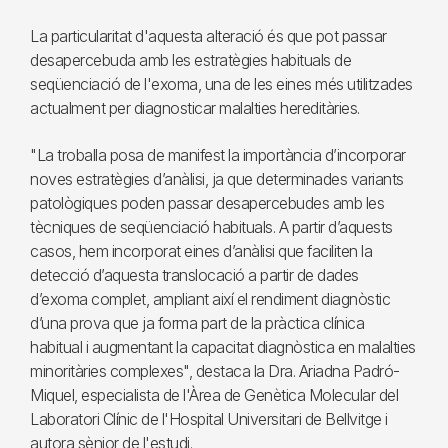
La particularitat d'aquesta alteració és que pot passar
desapercebuda amb les estratègies habituals de
seqüenciació de l'exoma, una de les eines més utilitzades
actualment per diagnosticar malalties hereditàries.
"La troballa posa de manifest la importància d’incorporar
noves estratègies d’anàlisi, ja que determinades variants
patològiques poden passar desapercebudes amb les
tècniques de seqüenciació habituals. A partir d’aquests
casos, hem incorporat eines d’anàlisi que faciliten la
detecció d’aquesta translocació a partir de dades
d’exoma complet, ampliant així el rendiment diagnòstic
d’una prova que ja forma part de la pràctica clínica
habitual i augmentant la capacitat diagnòstica en malalties
minoritàries complexes", destaca la Dra. Ariadna Padró-
Miquel, especialista de l'Àrea de Genètica Molecular del
Laboratori Clínic de l'Hospital Universitari de Bellvitge i
autora sènior de l'estudi.