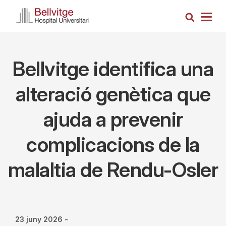
Vés
Cerca
al
Togg
contingut
navig
Bellvitge identifica una
alteració genètica que
ajuda a prevenir
complicacions de la
malaltia de Rendu-Osler
23 juny 2026
-