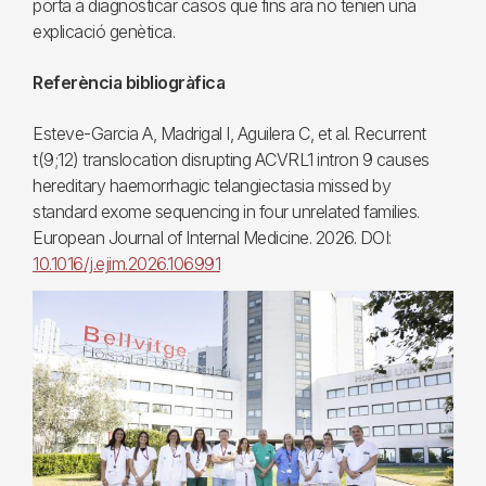
porta a diagnosticar casos que fins ara no tenien una
explicació genètica.
Referència bibliogràfica
Esteve-Garcia A, Madrigal I, Aguilera C, et al. Recurrent
t(9;12) translocation disrupting ACVRL1 intron 9 causes
hereditary haemorrhagic telangiectasia missed by
standard exome sequencing in four unrelated families.
European Journal of Internal Medicine. 2026. DOI:
10.1016/j.ejim.2026.106991