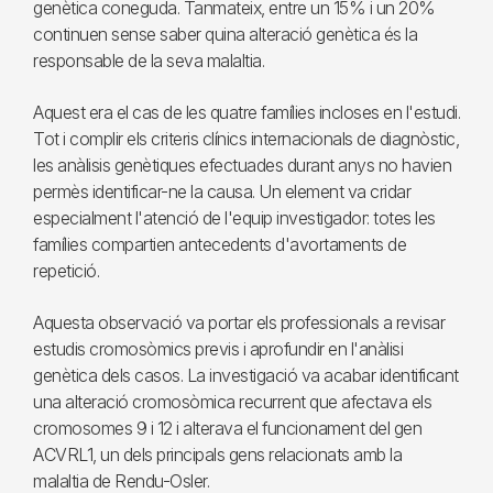
genètica coneguda. Tanmateix, entre un 15% i un 20%
continuen sense saber quina alteració genètica és la
responsable de la seva malaltia.
Aquest era el cas de les quatre famílies incloses en l'estudi.
Tot i complir els criteris clínics internacionals de diagnòstic,
les anàlisis genètiques efectuades durant anys no havien
permès identificar-ne la causa. Un element va cridar
especialment l'atenció de l'equip investigador: totes les
famílies compartien antecedents d'avortaments de
repetició.
Aquesta observació va portar els professionals a revisar
estudis cromosòmics previs i aprofundir en l'anàlisi
genètica dels casos. La investigació va acabar identificant
una alteració cromosòmica recurrent que afectava els
cromosomes 9 i 12 i alterava el funcionament del gen
ACVRL1, un dels principals gens relacionats amb la
malaltia de Rendu-Osler.