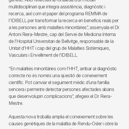
multidisciplinari que integra assistència, diagnòstic i
recerca, així com el paper del programa REMMA de
l'IDIBELL per transformar la recerca en beneficis reals per
a les persones amb malalties minoritàries”, assenyala el Dr.
Antoni Riera-Mestre, cap del Servei de Medicina Interna
de l’Hospital Universitari de Bellvitge, responsable de la
Unitat d’HHT i cap del grup de Malalties Sistèmiques,
Vasculars i Envelliment de l’IDIBELL.
“En malalties minoritàries com l’HHT, arribar al diagnòstic
correcte no és només una qüestió de coneixement
científic. Pot canviar el seguiment mèdic d’una família
sencera i permetre detectar persones afectades abans
que desenvolupin complicacions”, afegeix el Dr. Riera-
Mestre.
Aquesta nova troballa amplia el coneixement sobre les
causes genètiques de la malaltia de Rendu-Osler i obre la