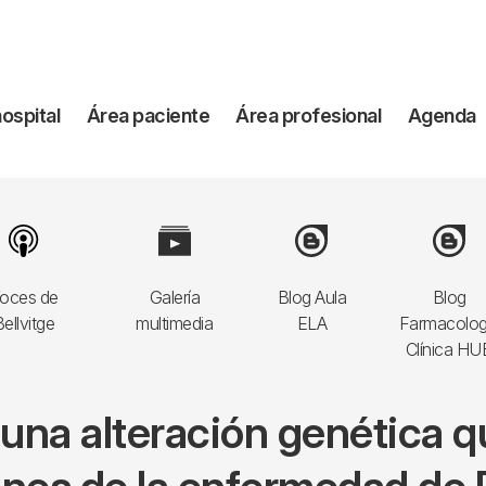
vegación
hospital
Área paciente
Área profesional
Agenda
incipal
Image
Image
Image
Image
oces de
Galería
Blog Aula
Blog
ellvitge
multimedia
ELA
Farmacolog
Clínica HU
a una alteración genética 