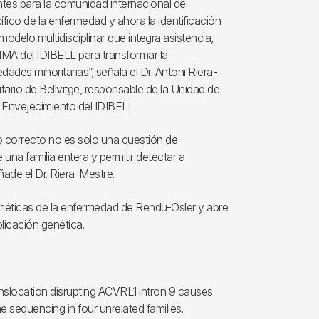
es para la comunidad internacional de
ico de la enfermedad y ahora la identificación
odelo multidisciplinar que integra asistencia,
MMA del IDIBELL para transformar la
ades minoritarias”, señala el Dr. Antoni Riera-
itario de Bellvitge, responsable de la Unidad de
 Envejecimiento del IDIBELL.
o correcto no es solo una cuestión de
na familia entera y permitir detectar a
ade el Dr. Riera-Mestre.
néticas de la enfermedad de Rendu-Osler y abre
licación genética.
translocation disrupting ACVRL1 intron 9 causes
sequencing in four unrelated families.