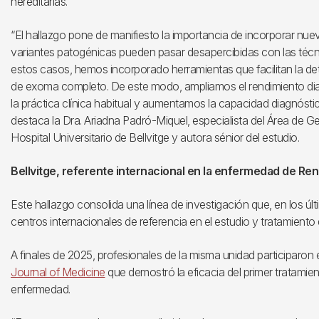
hereditarias.
“El hallazgo pone de manifiesto la importancia de incorporar nue
variantes patogénicas pueden pasar desapercibidas con las técni
estos casos, hemos incorporado herramientas que facilitan la det
de exoma completo. De este modo, ampliamos el rendimiento di
la práctica clínica habitual y aumentamos la capacidad diagnósti
destaca la Dra. Ariadna Padró-Miquel, especialista del Área de Ge
Hospital Universitario de Bellvitge y autora sénior del estudio.
Bellvitge, referente internacional en la enfermedad de Re
Este hallazgo consolida una línea de investigación que, en los últ
centros internacionales de referencia en el estudio y tratamient
A finales de 2025, profesionales de la misma unidad participaron 
Journal of Medicine
que demostró la eficacia del primer tratamie
enfermedad.