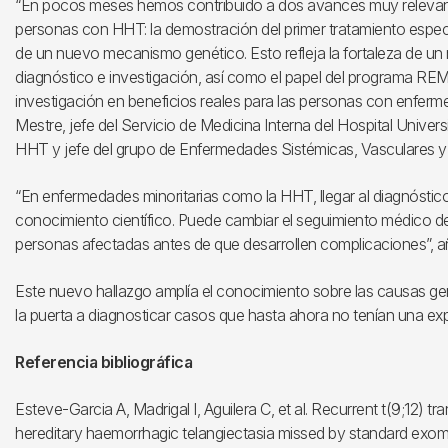
“En pocos meses hemos contribuido a dos avances muy relevant
personas con HHT: la demostración del primer tratamiento específ
de un nuevo mecanismo genético. Esto refleja la fortaleza de un m
diagnóstico e investigación, así como el papel del programa RE
investigación en beneficios reales para las personas con enfermed
Mestre, jefe del Servicio de Medicina Interna del Hospital Univers
HHT y jefe del grupo de Enfermedades Sistémicas, Vasculares y
“En enfermedades minoritarias como la HHT, llegar al diagnóstic
conocimiento científico. Puede cambiar el seguimiento médico de u
personas afectadas antes de que desarrollen complicaciones”, añ
Este nuevo hallazgo amplía el conocimiento sobre las causas ge
la puerta a diagnosticar casos que hasta ahora no tenían una exp
Referencia bibliográfica
Esteve-Garcia A, Madrigal I, Aguilera C, et al. Recurrent t(9;12) 
hereditary haemorrhagic telangiectasia missed by standard exome 