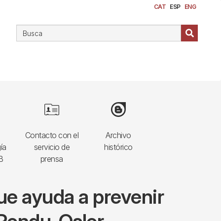
CAT
ESP
ENG
Image
Image
Contacto con el
Archivo
ía
servicio de
histórico
B
prensa
que ayuda a prevenir