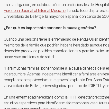
La investigación, en colaboración con profesionales del Hospital 
European Journal of Internal Medicine
, ha sido liderada por pro
Universitario de Bellvitge, la mayor de España, con cerca de 50
¿Por qué es importante conocer la causa genética?
Cuando una persona tiene la enfermedad de Rendu-Osler, identific
miembros de la familia que podrían haberla heredado aunque no pr
detección precoz de posibles complicaciones y permite iniciar
aparezcan problemas de salud.
“Para muchas familias, poner nombre a la causa genética de la 
incertidumbre. Además, nos permite identificar a familiares en ri
complicaciones potencialmente graves”, explica la Dra. Anna Est
Universitario de Bellvitge, investigadora postdoc del IDIBELL y pr
En una enfermedad hereditaria como la HHT, detectar precozment
estudios específicos para identificar malformaciones vasculares 
que provoquen complicaciones graves.