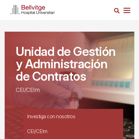
Pasar
Busca
al
Togg
contenido
navig
principal
Unidad de Gestión
y Administración
de Contratos
CEI/CEIm
Investiga con nosotros
CEI/CEIm