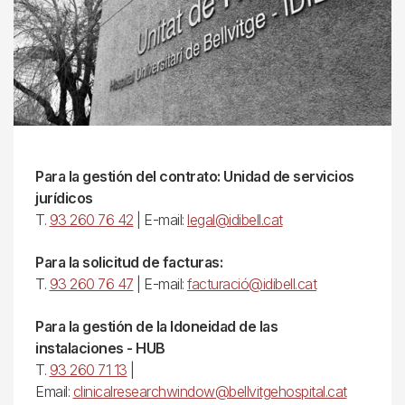
Para la gestión del contrato: Unidad de servicios
jurídicos
T.
93 260 76 42
| E-mail:
legal@idibell.cat
Para la solicitud de facturas:
T.
93 260 76 47
| E-mail:
facturació@idibell.cat
Para la gestión de la Idoneidad de las
instalaciones - HUB
T.
93 260 71 13
|
Email:
clinicalresearchwindow@bellvitgehospital.cat