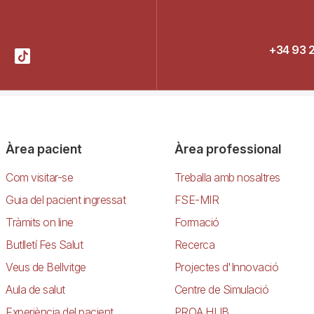
+34 93 
Àrea pacient
Àrea professional
Com visitar-se
Treballa amb nosaltres
Guia del pacient ingressat
FSE-MIR
Tràmits on line
Formació
Butlletí Fes Salut
Recerca
Veus de Bellvitge
Projectes d'Innovació
Aula de salut
Centre de Simulació
Experiència del pacient
PROA HUB