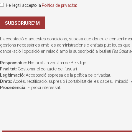
He llegit i accepto la
Política de privacitat
SUBSCRIURE'M
L'acceptació d'aquestes condicions, suposa que doneu el consentiment al 
gestions necessàries amb les administracions o entitats públiques que inte
cancel·lació i oposició en relació amb la subscripció al butlletí
Fes Salut
ad
Responsable:
Hospital Universitari de Bellvitge.
Finalitat:
Gestionar el contacte de l'usuari
Legitimació:
Acceptació expresa de la política de privacitat.
Drets:
Accés, rectificació, supresió i portabilitat de les dades, limitació 
Procedència:
El propi interessat.