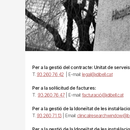
Per a la gestió del contracte: Unitat de serveis
T.
93 260 76 42
| E-mail:
legal@idibell.cat
Per a la sol·licitud de factures:
T.
93 260 76 47
| E-mail:
facturació@idibell.cat
Per a la gestió de la Idoneïtat de les instal·lac
T.
93 260 71 13
| Email:
clinicalresearchwindow@bel
Per a la gestió de la Idoneïtat de les instal·lac