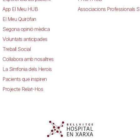
App El Meu HUB
Associacions Professionals S
El Meu Quiròfan
Segona opinió mèdica
Voluntats anticipades
Treball Social
Col·labora amb nosaltres
La Simfonia dels Herois
Pacients que inspiren
Projecte Relat-Hos