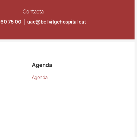
Contacta
260 75 00
|
uac@bellvitgehospital.cat
Agenda
Agenda