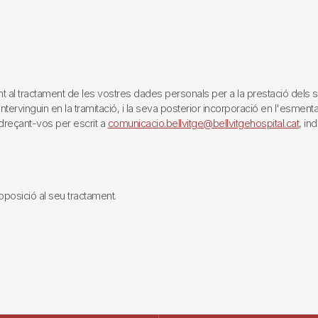
tractament de les vostres dades personals per a la prestació dels servei
rvinguin en la tramitació, i la seva posterior incorporació en l'esmentat 
reçant-vos per escrit a
comunicacio.bellvitge@bellvitgehospital.cat
, in
i oposició al seu tractament.