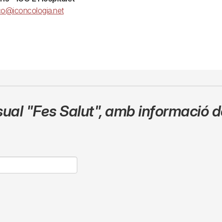
co@iconcologia.net
sual
"Fes Salut"
,
amb informació de