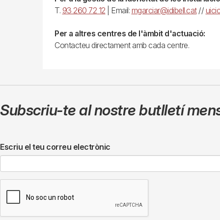
T.
93 260 72 12
| Email:
mgarciar@idibell.cat
//
uici
Per a altres centres de l'àmbit d'actuació:
Contacteu directament amb cada centre.
Subscriu-te al nostre butlletí men
Escriu el teu correu electrònic