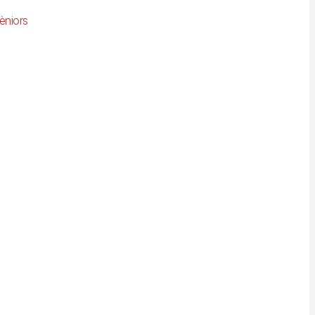
èniors