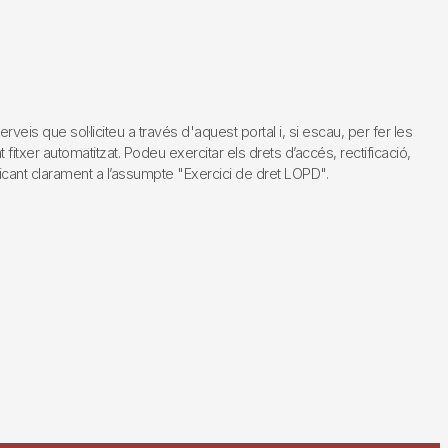
s que sol·liciteu a través d'aquest portal i, si escau, per fer les
fitxer automatitzat. Podeu exercitar els drets d’accés, rectificació,
dicant clarament a l’assumpte "Exercici de dret LOPD".