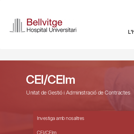
Vés
al
contingut
N
L'
pr
CEI/CEIm
Unitat de Gestió i Administració de Contractes
Investiga amb nosaltres
CEI/CEIm