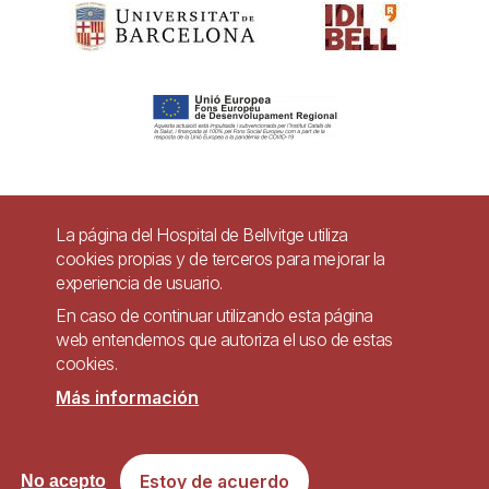
Pie
La página del Hospital de Bellvitge utiliza
Contacto
cookies propias y de terceros para mejorar la
de
experiencia de usuario.
Accesibilidad
Aviso legal
Ayuda
página
En caso de continuar utilizando esta página
Política de Privacidad de Sistemas de Videovigilancia
web entendemos que autoriza el uso de estas
cookies.
Mapa web
Más información
Imagen
Sitio web accesible de conformidad con el Real Decreto 1112/2018, de 7 de
Estoy de acuerdo
No acepto
septiembre, sobre accesibilidad de los sitios web y aplicaciones para