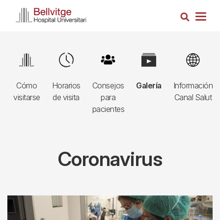
Pasar
Busca
al
Togg
contenido
navig
principal
Menú
Image
Image
Image
Image
Image
CORONAVIRUS
Cómo
Horarios
Consejos
Galería
Información
visitarse
de visita
para
Canal Salut
pacientes
Coronavirus