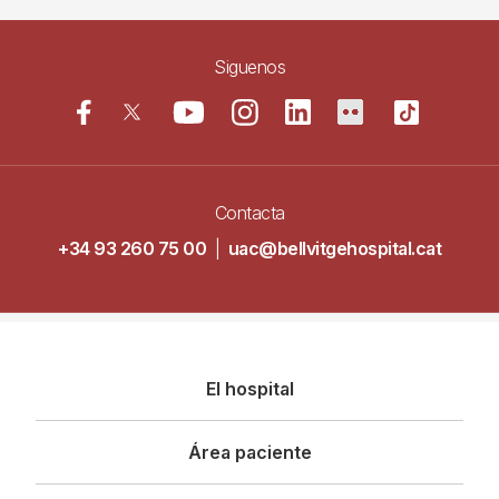
Siguenos
Contacta
+34 93 260 75 00
|
uac@bellvitgehospital.cat
Navegació
El hospital
principal
Área paciente