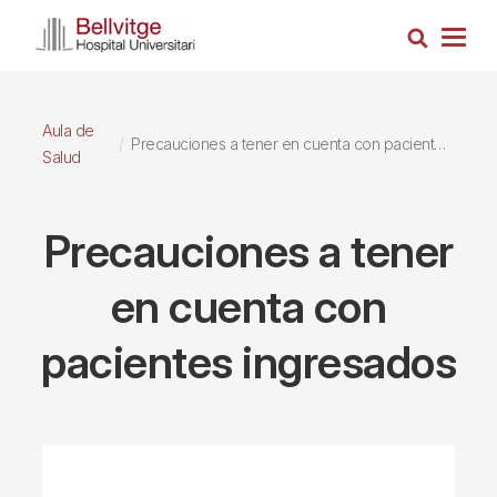
Pasar
Busca
al
Togg
contenido
navig
principal
Aula de
Precauciones a tener en cuenta con pacientes ingresados
Salud
Precauciones a tener
en cuenta con
pacientes ingresados
Imagen