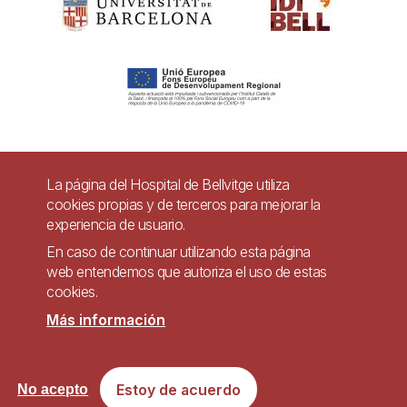
Pie
La página del Hospital de Bellvitge utiliza
Contacto
cookies propias y de terceros para mejorar la
de
experiencia de usuario.
Accesibilidad
Aviso legal
Ayuda
página
En caso de continuar utilizando esta página
Política de Privacidad de Sistemas de Videovigilancia
web entendemos que autoriza el uso de estas
cookies.
Mapa web
Más información
Imagen
Sitio web accesible de conformidad con el Real Decreto 1112/2018, de 7 de
Estoy de acuerdo
No acepto
septiembre, sobre accesibilidad de los sitios web y aplicaciones para
dispositivos móviles del sector público.