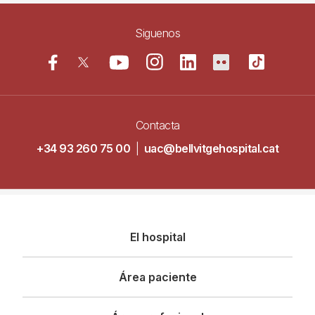
Siguenos
Contacta
+34 93 260 75 00
|
uac@bellvitgehospital.cat
Navegació
El hospital
principal
Área paciente