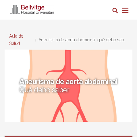
Pasar
Busca
al
Togg
contenido
navig
principal
Aula de
Aneurisma de aorta abdominal: qué debo saber
Salud
Aneurisma de aorta abdominal
Qué debo saber