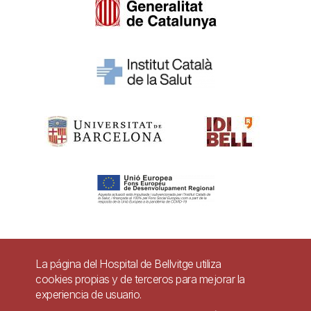
Pie
La página del Hospital de Bellvitge utiliza
Contacto
cookies propias y de terceros para mejorar la
de
experiencia de usuario.
Accesibilidad
Aviso legal
Ayuda