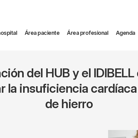
vegación
hospital
Área paciente
Área profesional
Agenda
incipal
ción del HUB y el IDIBELL
 la insuficiencia cardíaca
de hierro