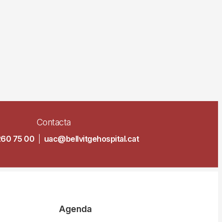
Contacta
260 75 00
|
uac@bellvitgehospital.cat
Agenda