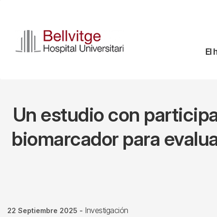
Pasar
al
contenido
principal
Na
El 
pr
Un estudio con participa
biomarcador para evaluar
Investigación
22 Septiembre 2025
-