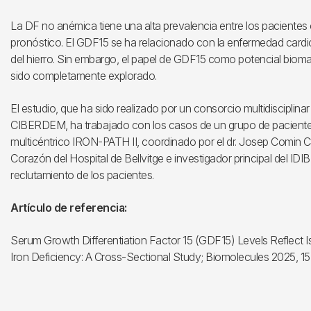
La DF no anémica tiene una alta prevalencia entre los pacientes
pronóstico. El GDF15 se ha relacionado con la enfermedad cardio
del hierro. Sin embargo, el papel de GDF15 como potencial biom
sido completamente explorado.
El estudio, que ha sido realizado por un consorcio multidiscipli
CIBERDEM, ha trabajado con los casos de un grupo de pacientes 
multicéntrico IRON-PATH II, coordinado por el dr. Josep Comin C
Corazón del Hospital de Bellvitge e investigador principal del IDIB
reclutamiento de los pacientes.
Artículo de referencia:
Serum Growth Differentiation Factor 15 (GDF15) Levels Reflect Is
Iron Deficiency: A Cross-Sectional Study; Biomolecules 2025, 15,