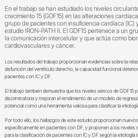
En el trabajo se han estudiado los niveles circulant
crecimiento 15 (GDF15) en las alteraciones cardíaca
grupo de pacientes con insuficiencia cardíaca (IC) y
estudio IRON-PATH II. El GDF15 pertenece a un gr
la comunicación intercelular y que actúa como b
cardiovasculares y cáncer.
Los resultados del trabajo proporcionan evidencias sobre la relac
disfunción del ventrículo derecho, la capacidad funcional deterio
pacientes con IC y DF.
El trabajo también demuestra que los niveles séricos de GDF15 
discriminatoria y mejoran el rendimiento de un modelo de regresió
potencial como una herramienta valiosa para clasificar la etiolog
Por todo ello, los hallazgos de este estudio proporcionan nuevos
específicamente en pacientes con DF, y proponen a los niveles
para la clasificación de pacientes con IC y DF según la etiología 