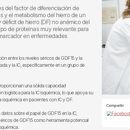
es del factor de diferenciación de
s y el metabolismo del hierro de un
 déficit de hierro (DF) no anémico del
upo de proteínas muy relevante para
iomarcador en enfermedades
ión entre los niveles séricos de GDF15 y la
rada y la IC, específicamente en un grupo de
proporcionan una sólida capacidad
n logística para la IC isquémica, lo que apoya su
ía isquémica en pacientes con IC y DF.
Compartir:
 datos sobre el papel de GDF15 en la IC,
 séricos de GDF15 como herramienta potencial
isquémica.