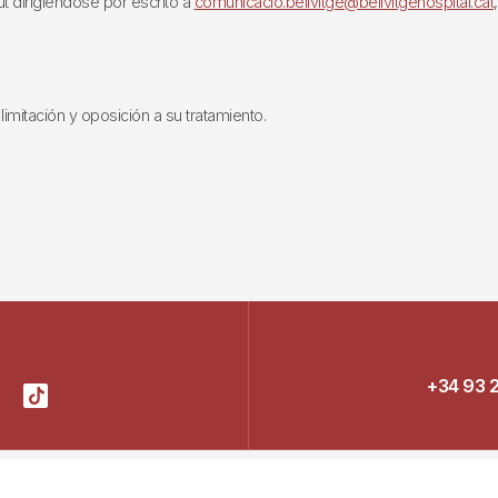
ut dirigiéndose por escrito a
comunicacio.bellvitge@bellvitgehospital.cat
limitación y oposición a su tratamiento.
+34 93 