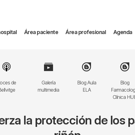
vegación
hospital
Área paciente
Área profesional
Agenda
incipal
Image
Image
Image
Image
oces de
Galería
Blog Aula
Blog
ellvitge
multimedia
ELA
Farmacolog
Clínica HU
erza la protección de los 