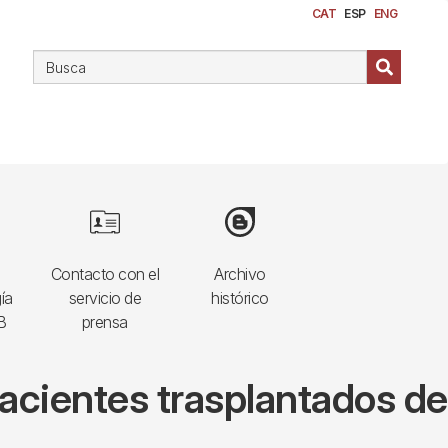
CAT
ESP
ENG
Image
Image
Contacto con el
Archivo
ía
servicio de
histórico
B
prensa
pacientes trasplantados de