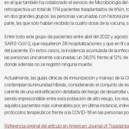
en el que también ha colaborado el servicio de Microbiología de
retrospectiva un total de 1.114 pacientes trasplantados de riñón,
en dos grandes grupos: las personas vacunadas con historia pre
parte, las que sólo habían recibido la cuatro dosis de la vacuna, si
Entre todo este grupo de pacientes entre abril del 2022 y agost
SARS-CoV-2, que requirieron 38 hospitalizaciones y que en 9 
del paciente. En estos casos, la incidencia acumulada de la infe
las personas únicamente vacunadas: un 36,5% frente al 12% de l
donde además no se registró ninguna muerte.
Actualmente, las guías clínicas de inmunización y manejo de la
contemplan la inmunidad híbrida, considerando el conjunto de
carente de una estratificación detallada del riesgo de desarrolla
siendo imprescindible entre esta población de alto riesgo, los resu
aquellos pacientes más vulnerables por, en última instancia, indivi
protocolos terapéuticos frente a la COVID-19 en las personas por
Referencia original del artículo en American Journal of Trasplanta