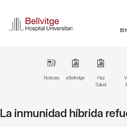
Pasar
al
contenido
principal
Na
El 
pr
Navegació
Image
Image
Image
principal
Noticias
eBellvitge
Haz
V
3r
Salud
B
nivell
La inmunidad híbrida refu