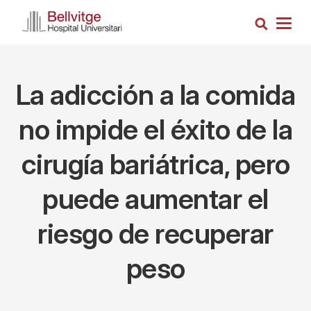
Pasar
Busca
al
Togg
contenido
navig
principal
La adicción a la comida
no impide el éxito de la
cirugía bariátrica, pero
puede aumentar el
riesgo de recuperar
peso