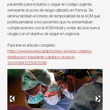
pacientes para incluirlos o seguir en código urgente,
semejante al score de riesgo utilizado en Francia. Se
elimina también el criterio de temporalidad de la ACM que
podría penalizar a los pacientes que no presentaban
complicaciones con la ACM inicial y evitar así una nueva
cirugía con el objetivo de seguir en urgencia.
Para leer el artículo completo:
https://www.revespcardiol.org/es-revision-criterios-
distribucion-trasplante-cardiaco-avance-
S0300893223003299
Previous
Next