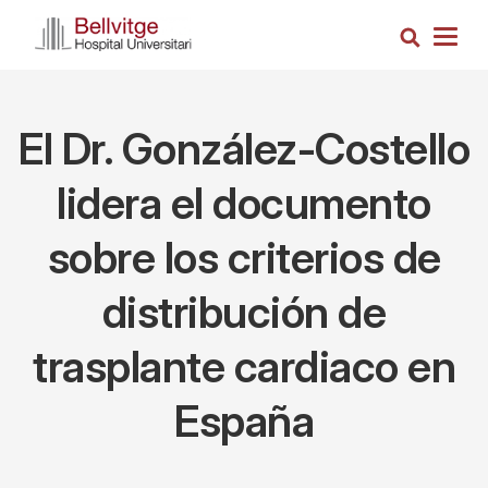
Pasar
Busca
al
Togg
contenido
navig
principal
El Dr. González-Costello
lidera el documento
sobre los criterios de
distribución de
trasplante cardiaco en
España