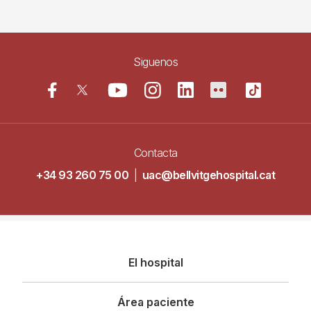
Siguenos
Contacta
+34 93 260 75 00
|
uac@bellvitgehospital.cat
Navegació
El hospital
principal
Área paciente