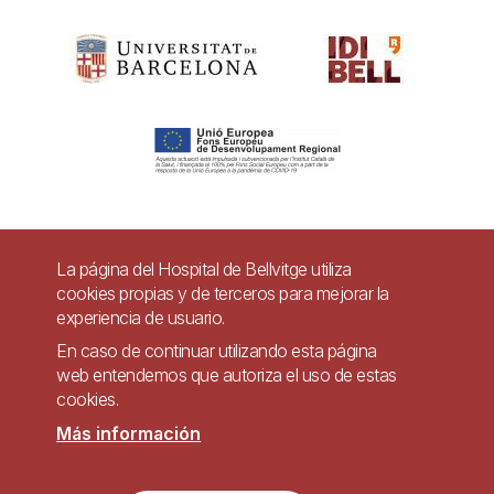
Pie
La página del Hospital de Bellvitge utiliza
Contacto
cookies propias y de terceros para mejorar la
de
experiencia de usuario.
Accesibilidad
Aviso legal
Ayuda
página
En caso de continuar utilizando esta página
Política de Privacidad de Sistemas de Videovigilancia
web entendemos que autoriza el uso de estas
cookies.
Mapa web
Más información
Imagen