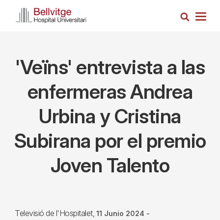
Pasar
Busca
al
Togg
contenido
navig
principal
'Veïns' entrevista a las
enfermeras Andrea
Urbina y Cristina
Subirana por el premio
Joven Talento
Televisió de l'Hospitalet
11 Junio 2024
-