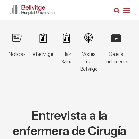
Pasar
Busca
al
Togg
contenido
navig
principal
Navegació
Image
Image
Image
Image
Image
I
principal
Noticias
eBellvitge
Haz
Voces
Galería
B
3r
Salud
de
multimedia
A
nivell
Bellvitge
E
Entrevista a la
enfermera de Cirugía