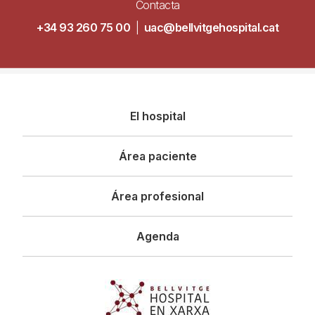
Contacta
+34 93 260 75 00
|
uac@bellvitgehospital.cat
Navegació
El hospital
principal
Área paciente
Área profesional
Agenda
Imagen