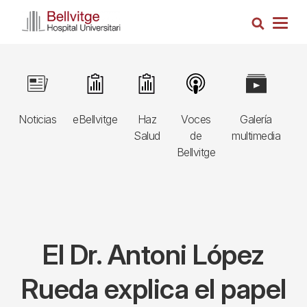
Pasar
Busca
al
Togg
contenido
navig
principal
Navegació
Image
Image
Image
Image
Image
I
principal
Noticias
eBellvitge
Haz
Voces
Galería
B
3r
Salud
de
multimedia
A
nivell
Bellvitge
E
El Dr. Antoni López
Rueda explica el papel