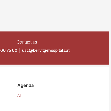
Contact us
260 75 00
|
uac@bellvitgehospital.cat
Agenda
All