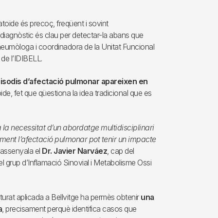
atoide és precoç, freqüent i sovint
l diagnòstic és clau per detectar-la abans que
eumòloga i coordinadora de la Unitat Funcional
a de l’IDIBELL.
pisodis d’afectació pulmonar apareixen en
oide, fet que qüestiona la idea tradicional que es
 la necessitat d’un abordatge multidisciplinari
ment l’afectació pulmonar pot tenir un impacte
assenyala el
Dr. Javier Narváez
, cap del
el grup d’Inflamació Sinovial i Metabolisme Ossi
turat aplicada a Bellvitge ha permès obtenir
una
a
, precisament perquè identifica casos que