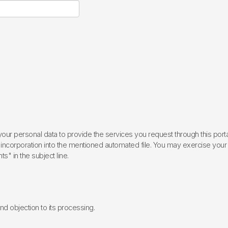
ur personal data to provide the services you request through this porta
incorporation into the mentioned automated file. You may exercise your rig
ts" in the subject line.
 and objection to its processing.