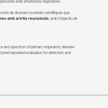
 persones amb símptomes respiratoris.
ents de diverses societats científiques que
nes amb artritis reumatoide
, amb l’objectiu de
ence and spectrum of primary respiratory disease
uctured repeated evaluation for detection and