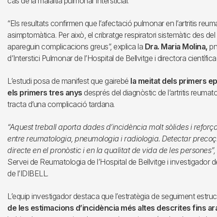
cas de la malaltia pulmonar intersticial.
“Els resultats confirmen que l’afectació pulmonar en l’artritis reum
asimptomàtica. Per això, el cribratge respiratori sistemàtic des de
apareguin complicacions greus”, explica la
Dra. Maria Molina,
pn
d’Interstici Pulmonar de l’Hospital de Bellvitge i directora científic
L’estudi posa de manifest que gairebé
la meitat dels primers e
els primers tres anys
després del diagnòstic de l’artritis reumat
tracta d’una complicació tardana.
“Aquest treball aporta dades d’incidència molt sòlides i reforça
entre reumatologia, pneumologia i radiologia. Detectar precoç
directe en el pronòstic i en la qualitat de vida de les persones”,
Servei de Reumatologia de l’Hospital de Bellvitge i investigador d
de l’IDIBELL.
L’equip investigador destaca que l’estratègia de seguiment estruc
de les estimacions d’incidència més altes descrites fins ar