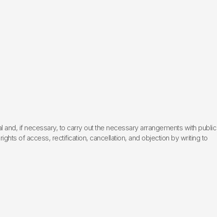
l and, if necessary, to carry out the necessary arrangements with public
hts of access, rectification, cancellation, and objection by writing to