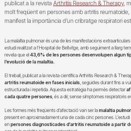
publicat a la revista
Arthritis Research & Therapy
, 
molt freqüent en persones amb artritis reumatoide, 
manifest la importància d’un cribratge respiratori es
La malaltia pulmonar és una de les manifestacions extraarticulars 
estudi realitzat a l’Hospital de Bellvitge, amb seguiment a llarg te
revela que el
43,6% de les persones desenvolupen algun tipus
l’evolució de la malaltia.
El treball, publicat a la revista científica Arthritis Research & The
artritis reumatoide en fases inicials
, seguides durant fins a vu
estructurada i repetida. Aquesta estratègia ha permès detectar
af
cada quatre persones
, és a dir, sense símptomes respiratoris e
Les formes més freqüents d’afectació van ser la
malaltia pulmon
present en aproximadament una de cada cinc persones. L’estudi 
en
persones diagnosticades d’artritis reumatoide a partir d