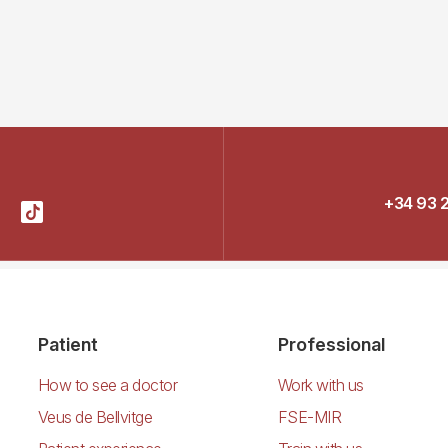
+34 93 
Patient
Professional
How to see a doctor
Work with us
Veus de Bellvitge
FSE-MIR