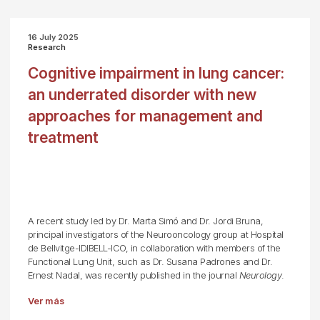
16 July 2025
Research
Cognitive impairment in lung cancer:
an underrated disorder with new
approaches for management and
treatment
A recent study led by Dr. Marta Simó and Dr. Jordi Bruna,
principal investigators of the Neurooncology group at Hospital
de Bellvitge-IDIBELL-ICO, in collaboration with members of the
Functional Lung Unit, such as Dr. Susana Padrones and Dr.
Ernest Nadal, was recently published in the journal
Neurology
.
Ver más