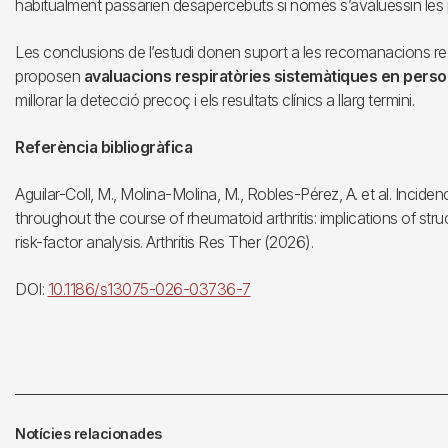
habitualment passarien desapercebuts si només s’avaluessin les
Les conclusions de l’estudi donen suport a les recomanacions rec
proposen
avaluacions respiratòries sistemàtiques en perso
millorar la detecció precoç i els resultats clínics a llarg termini.
Referència bibliogràfica
Aguilar-Coll, M., Molina-Molina, M., Robles-Pérez, A. et al. Incid
throughout the course of rheumatoid arthritis: implications of str
risk-factor analysis. Arthritis Res Ther (2026).
DOI:
10.1186/s13075-026-03736-7
Notícies relacionades