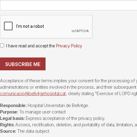
I have read and accept the
Privacy Policy
SUBSCRIBE ME
Acceptance of these terms implies your consent for the processing of yo
administrations or entities involved in the process, and their subsequent 
comunicacio@bellvitgehospital.cat
, clearly stating "Exercise of LOPD righ
Responsible:
Hospital Universitari de Bellvitge.
Purpose:
To manage user contact
Legal basis:
Express acceptance of the privacy policy.
Rights:
Access, rectification, deletion, and portability of data, limitation,
Source:
The data subject.