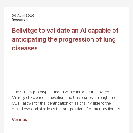
30 April 2026
Research
Bellvitge to validate an AI capable of
anticipating the progression of lung
diseases
The SEPI-IA prototype, funded with 5 million euros by the
Ministry of Science, Innovation and Universities, through the
CDTI, allows for the identification of lesions invisible to the
naked eye and simulates the progression of pulmonary fibrosis.
Ver más