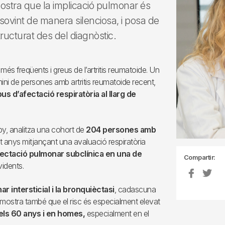
mostra que la implicació pulmonar és
sovint de manera silenciosa, i posa de
tructurat des del diagnòstic.
més freqüents i greus de l’artritis reumatoide. Un
rmini de persones amb artritis reumatoide recent,
 d’afectació respiratòria al llarg de
rapy, analitza una cohort de
204 persones amb
it anys mitjançant una avaluació respiratòria
ectació pulmonar subclínica en una de
Compartir:
vidents.
ar intersticial i la bronquièctasi
, cadascuna
mostra també que el risc és especialment elevat
els 60 anys i en homes,
especialment en el