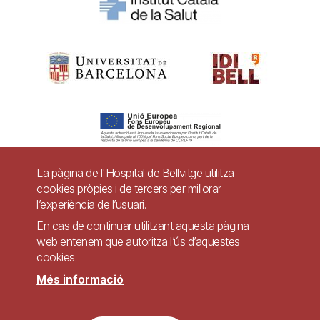
La pàgina de l'Hospital de Bellvitge utilitza
cookies pròpies i de tercers per millorar
Pie
l’experiència de l’usuari.
Contacte
de
En cas de continuar utilitzant aquesta pàgina
Accessibilitat
Avís legal
Ajuda
web entenem que autoritza l’ús d’aquestes
página
cookies.
Política de Privacitat de Sistemes de Vigilància
Mapa web
Més informació
Imagen