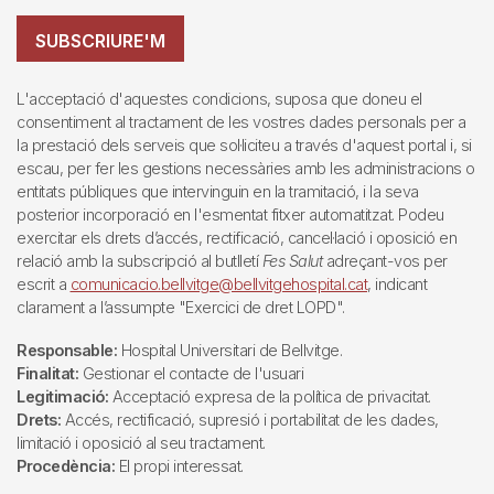
SUBSCRIURE'M
L'acceptació d'aquestes condicions, suposa que doneu el
consentiment al tractament de les vostres dades personals per a
la prestació dels serveis que sol·liciteu a través d'aquest portal i, si
escau, per fer les gestions necessàries amb les administracions o
entitats públiques que intervinguin en la tramitació, i la seva
posterior incorporació en l'esmentat fitxer automatitzat. Podeu
exercitar els drets d’accés, rectificació, cancel·lació i oposició en
relació amb la subscripció al butlletí
Fes Salut
adreçant-vos per
escrit a
comunicacio.bellvitge@bellvitgehospital.cat
, indicant
clarament a l’assumpte "Exercici de dret LOPD".
Responsable:
Hospital Universitari de Bellvitge.
Finalitat:
Gestionar el contacte de l'usuari
Legitimació:
Acceptació expresa de la política de privacitat.
Drets:
Accés, rectificació, supresió i portabilitat de les dades,
limitació i oposició al seu tractament.
Procedència:
El propi interessat.