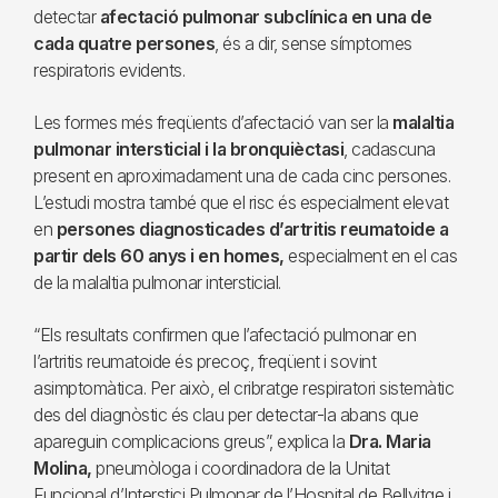
detectar
afectació pulmonar subclínica en una de
cada quatre persones
, és a dir, sense símptomes
respiratoris evidents.
Les formes més freqüents d’afectació van ser la
malaltia
pulmonar intersticial i la bronquièctasi
, cadascuna
present en aproximadament una de cada cinc persones.
L’estudi mostra també que el risc és especialment elevat
en
persones diagnosticades d’artritis reumatoide a
partir dels 60 anys i en homes,
especialment en el cas
de la malaltia pulmonar intersticial.
“Els resultats confirmen que l’afectació pulmonar en
l’artritis reumatoide és precoç, freqüent i sovint
asimptomàtica. Per això, el cribratge respiratori sistemàtic
des del diagnòstic és clau per detectar-la abans que
apareguin complicacions greus”, explica la
Dra. Maria
Molina,
pneumòloga i coordinadora de la Unitat
Funcional d’Interstici Pulmonar de l’Hospital de Bellvitge i