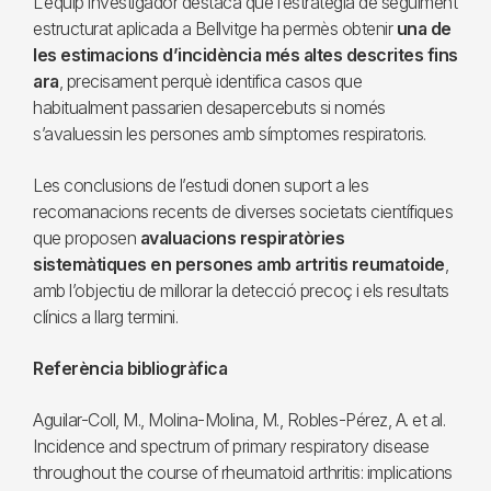
L’equip investigador destaca que l’estratègia de seguiment
estructurat aplicada a Bellvitge ha permès obtenir
una de
les estimacions d’incidència més altes descrites fins
ara
, precisament perquè identifica casos que
habitualment passarien desapercebuts si només
s’avaluessin les persones amb símptomes respiratoris.
Les conclusions de l’estudi donen suport a les
recomanacions recents de diverses societats científiques
que proposen
avaluacions respiratòries
sistemàtiques en persones amb artritis reumatoide
,
amb l’objectiu de millorar la detecció precoç i els resultats
clínics a llarg termini.
Referència bibliogràfica
Aguilar-Coll, M., Molina-Molina, M., Robles-Pérez, A. et al.
Incidence and spectrum of primary respiratory disease
throughout the course of rheumatoid arthritis: implications