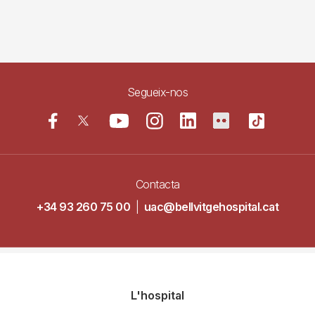
Segueix-nos
Contacta
+34 93 260 75 00
|
uac@bellvitgehospital.cat
Navegació
L'hospital
principal