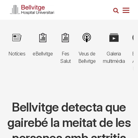
Vés
Cerca
al
Togg
contingut
navig
Navegació
Image
Image
Image
Image
Image
Im
principal
Notícies
eBellvitge
Fes
Veus de
Galeria
Bl
3r
Salut
Bellvitge
multimèdia
Au
nivell
E
Bellvitge detecta que
gairebé la meitat de les
persones amb artritis