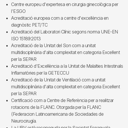
Centre europeu d'expertesa en cirurgia ginecològica per
l'ESGO
Acreditació europea com a centre d'excel·lència en
diagnòstic PET/TC
Acreditació del Laboratori Clínic segons norma UNE-EN
ISO 15189:2013
Acreditació de la Unitat del Son com a unitat
multidisciplinària d'alta complexitat en categoria Excel·lent
per la SEPAR
Acreditació d'Excel·lència a la Unitat de Malalties Intestinals
Inflamatòries per la GETECCU
Acreditació de la Unitat de Ventilació com a unitat
multidisciplinària d'alta complexitat en categoria Excel·lent
per la SEPAR
Certificació com a Centre de Referència per a realitzar
rotacions de la FLANC. Otorgada per la FLANC
(Federacion Latinoamericana de Sociedades de
Neurocirugía.
La URV està reconeguda per la Societat Espanyola