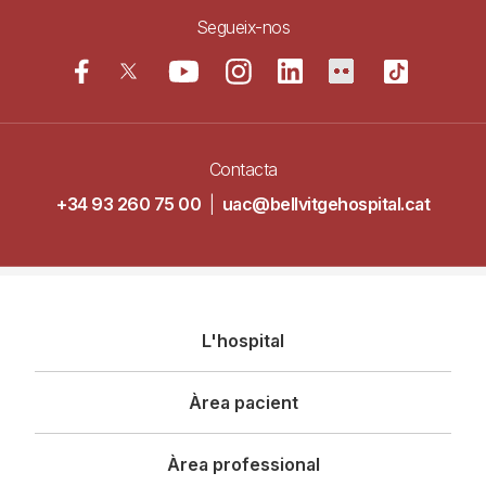
Segueix-nos
Contacta
+34 93 260 75 00
|
uac@bellvitgehospital.cat
Navegació
L'hospital
principal
Àrea pacient
Àrea professional