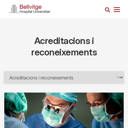
Vés
Cerca
al
Togg
contingut
navig
Acreditacions i
reconeixements