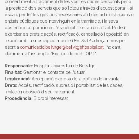
consentiment al tractament de les vostres dades personals per a
la prestació dels serveis que sol·liciteu a través d'aquest portal i, si
escau, per fer les gestions necessàries amb les administracions o
entitats públiques que intervinguin en la tramitació, i la seva
posterior incorporació en l'esmentat fitxer automatitzat. Podeu
exercitar els drets d’accés, rectificació, cancel·lació i oposició en
relació amb la subscripció al butlletí
Fes Salut
adreçant-vos per
escrit a
comunicacio.bellvitge@bellvitgehospital.cat
, indicant
clarament a l’assumpte "Exercici de dret LOPD".
Responsable:
Hospital Universitari de Bellvitge.
Finalitat:
Gestionar el contacte de l'usuari
Legitimació:
Acceptació expresa de la política de privacitat.
Drets:
Accés, rectificació, supresió i portabilitat de les dades,
limitació i oposició al seu tractament.
Procedència:
El propi interessat.