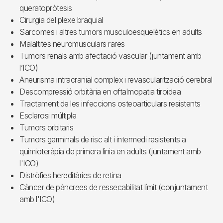
queratopròtesis
Cirurgia del plexe braquial
Sarcomes i altres tumors musculoesquelètics en adults
Malaltites neuromusculars rares
Tumors renals amb afectació vascular (juntament amb
l’ICO)
Aneurisma intracranial complex i revascularització cerebral
Descompressió orbitària en oftalmopatia tiroidea
Tractament de les infeccions osteoarticulars resistents
Esclerosi múltiple
Tumors orbitaris
Tumors germinals de risc alt i intermedi resistents a
quimioteràpia de primera línia en adults (juntament amb
l'ICO)
Distròfies hereditàries de retina
Càncer de pàncrees de ressecabilitat límit (conjuntament
amb l'ICO)