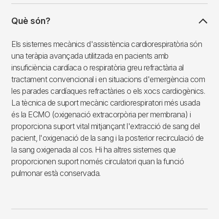
Què són?
Els sistemes mecànics d'assistència cardiorespiratòria són
una teràpia avançada utilitzada en pacients amb
insuficiència cardíaca o respiratòria greu refractària al
tractament convencional i en situacions d'emergència com
les parades cardíaques refractàries o els xocs cardiogènics.
La tècnica de suport mecànic cardiorespiratori més usada
és la ECMO (oxigenació extracorpòria per membrana) i
proporciona suport vital mitjançant l'extracció de sang del
pacient, l'oxigenació de la sang i la posterior recirculació de
la sang oxigenada al cos. Hi ha altres sistemes que
proporcionen suport només circulatori quan la funció
pulmonar està conservada.