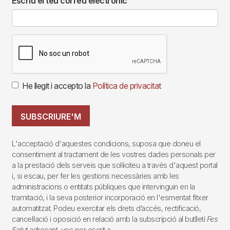
Escriu el teu correu electrònic
He llegit i accepto la
Política de privacitat
SUBSCRIURE'M
L'acceptació d'aquestes condicions, suposa que doneu el
consentiment al tractament de les vostres dades personals per
a la prestació dels serveis que sol·liciteu a través d'aquest portal
i, si escau, per fer les gestions necessàries amb les
administracions o entitats públiques que intervinguin en la
tramitació, i la seva posterior incorporació en l'esmentat fitxer
automatitzat. Podeu exercitar els drets d’accés, rectificació,
cancel·lació i oposició en relació amb la subscripció al butlletí
Fes
Salut
adreçant-vos per escrit a