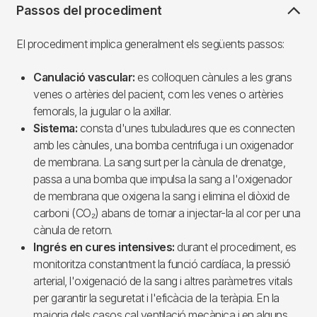
Passos del procediment
El procediment implica generalment els següents passos:
Canulació vascular:
es col·loquen cànules a les grans
venes o artèries del pacient, com les venes o artèries
femorals, la jugular o la axil·lar.
Sistema:
consta d'unes tubuladures que es connecten
amb les cànules, una bomba centrifuga i un oxigenador
de membrana. La sang surt per la cànula de drenatge,
passa a una bomba que impulsa la sang a l'oxigenador
de membrana que oxigena la sang i elimina el diòxid de
carboni (CO₂) abans de tornar a injectar-la al cor per una
cànula de retorn.
Ingrés en cures intensives:
durant el procediment, es
monitoritza constantment la funció cardíaca, la pressió
arterial, l'oxigenació de la sang i altres paràmetres vitals
per garantir la seguretat i l'eficàcia de la teràpia. En la
majoria dels casos cal ventilació mecànica i en alguns