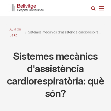
Vés
Cerca
al
Togg
contingut
navig
Aula de
Sistemes mecànics d'assistència cardiorespiratòria: què són?
Salut
Sistemes mecànics
d'assistència
cardiorespiratòria: què
són?