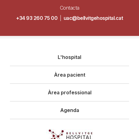
Contacta
+34 93 260 75 00
|
uac@bellvitgehospital.cat
Navegació
L'hospital
principal
Àrea pacient
Àrea professional
Agenda
Imagen