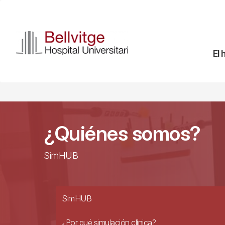
Pasar
al
contenido
principal
Na
El 
pr
¿Quiénes somos?
SimHUB
SimHUB
¿Por qué simulación clínica?