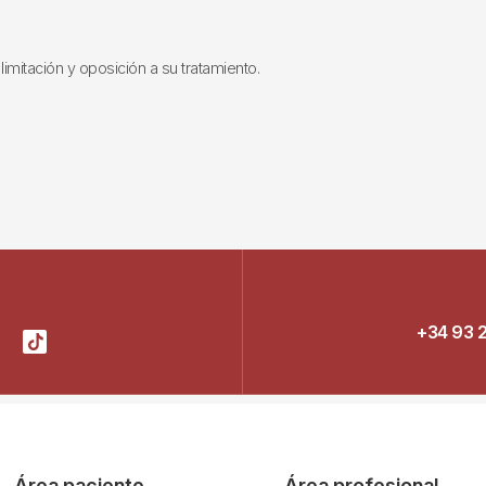
limitación y oposición a su tratamiento.
+34 93 
Área paciente
Área profesional