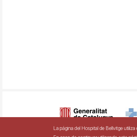
Imagen
La página del Hospital de Bellvitge utiliz