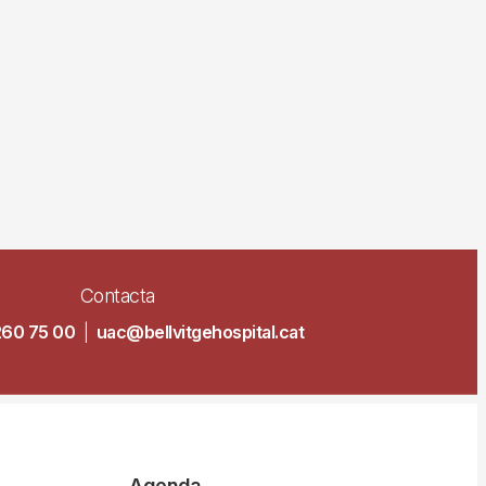
Contacta
260 75 00
|
uac@bellvitgehospital.cat
Agenda