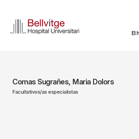
Pasar
al
contenido
principal
Na
El 
pr
Comas Sugrañes, Maria Dolors
Facultativos/as especialistas