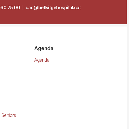
260 75 00
|
uac@bellvitgehospital.cat
Agenda
Agenda
 Seniors