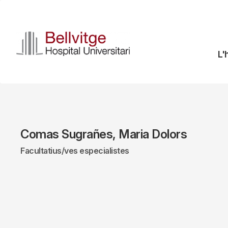
Vés
al
contingut
N
L'
pr
Comas Sugrañes, Maria Dolors
Facultatius/ves especialistes