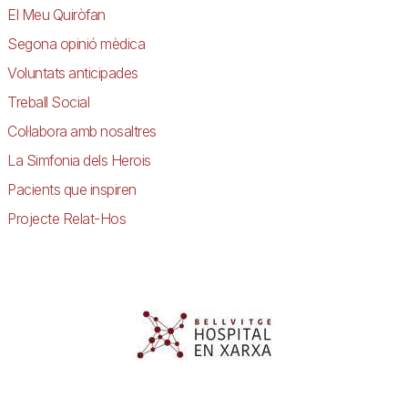
El Meu Quiròfan
Segona opinió mèdica
Voluntats anticipades
Treball Social
Col·labora amb nosaltres
La Simfonia dels Herois
Pacients que inspiren
Projecte Relat-Hos