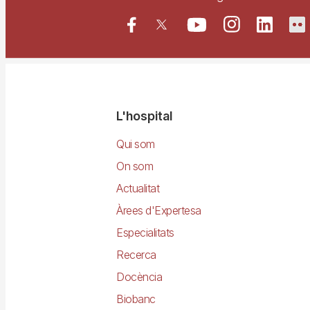
Navegació
L'hospital
principal
Qui som
On som
Actualitat
Àrees d'Expertesa
Especialitats
Recerca
Docència
Biobanc