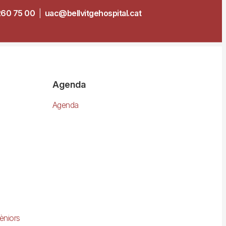
260 75 00
|
uac@bellvitgehospital.cat
Agenda
Agenda
èniors