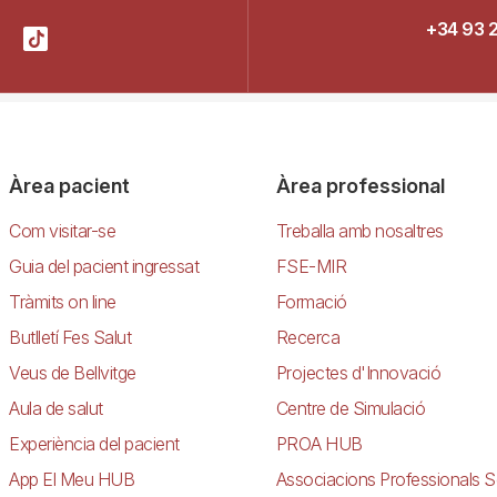
+34 93 
Àrea pacient
Àrea professional
Com visitar-se
Treballa amb nosaltres
Guia del pacient ingressat
FSE-MIR
Tràmits on line
Formació
Butlletí Fes Salut
Recerca
Veus de Bellvitge
Projectes d'Innovació
Aula de salut
Centre de Simulació
Experiència del pacient
PROA HUB
App El Meu HUB
Associacions Professionals S