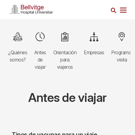
Pasar
Busca
al
Togg
contenido
navig
principal
Navegació
Image
Image
Image
Image
Image
principal
¿Quiénes
Antes
Orientación
Empresas
Programar
3r
somos?
de
para
visita
nivell
viajar
viajeros
Antes de viajar
Tipos de vacunas para un viaje