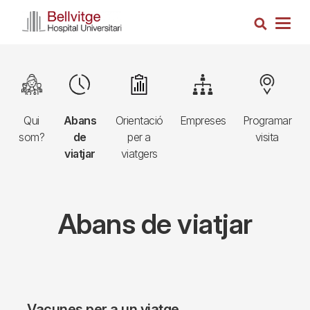
Vés
Cerca
al
Togg
contingut
navig
Navegació
Image
Image
Image
Image
Image
principal
Qui
Abans
Orientació
Empreses
Programar
3r
som?
de
per a
visita
nivell
viatjar
viatgers
Abans de viatjar
Vacunes per a un viatge