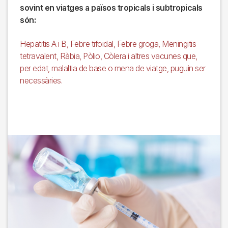
sovint en viatges a països tropicals i subtropicals
són:
Hepatitis A i B, Febre tifoidal, Febre groga, Meningitis
tetravalent, Ràbia, Pòlio, Còlera i altres vacunes que,
per edat, malaltia de base o mena de viatge, puguin ser
necessàries.
Imagen