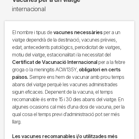
internacional
El nombre i tipus de
vacunes necessàries
per a un
viatge dependrà de la destinació, vacunes prèvies,
edat, antecedents patològics, periodicitat de viatges,
motiu del viatge, estacionalitat i la necessitat del
Certificat de Vacunació Internacional
per a la febre
groga o la meningitis ACW135Y,
obligatori en certs
països.
Sempre ens hem de vacunar amb prou temps
abans del viatge perquè les vacunes administrades
siguin eficaces. Depenent de la vacuna, el temps
recomanable és entre 15 i 30 dies abans del viatge. En
algunes ocasions cal més d’una dosi de vacuna, per la
qual cosa el temps previ d’administració pot ser més
llarg.
Les vacunes recomanables i/o utilitzades més