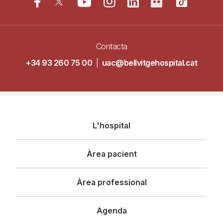
Contacta
+34 93 260 75 00
|
uac@bellvitgehospital.cat
Navegació
L'hospital
principal
Àrea pacient
Àrea professional
Agenda