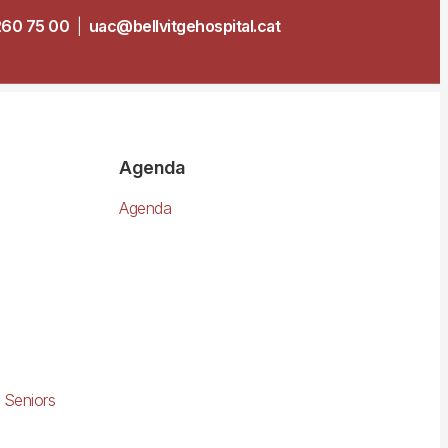
260 75 00
|
uac@bellvitgehospital.cat
Agenda
Agenda
 Seniors