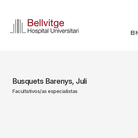
Pasar
al
contenido
principal
Na
El 
pr
Busquets Barenys, Juli
Facultativos/as especialistas