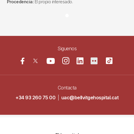
Procedencia:
El propio interesado.
Siguenos
Contacta
+34 93 260 75 00
|
uac@bellvitgehospital.cat
Navegació