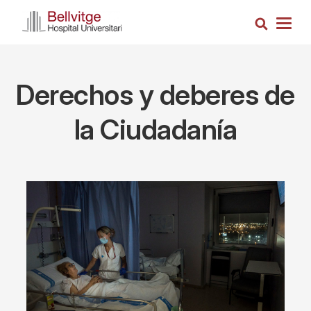
Pasar
Busca
al
Togg
contenido
navig
principal
Derechos y deberes de
la Ciudadanía
Imagen