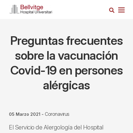
Pasar
Busca
al
Togg
contenido
navig
principal
Preguntas frecuentes
sobre la vacunación
Covid-19 en persones
alérgicas
Coronavirus
05 Marzo 2021
-
El Servicio de Alergología del Hospital