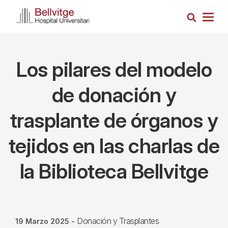
Pasar
Busca
al
Togg
contenido
navig
principal
Los pilares del modelo
de donación y
trasplante de órganos y
tejidos en las charlas de
la Biblioteca Bellvitge
Donación y Trasplantes
19 Marzo 2025
-