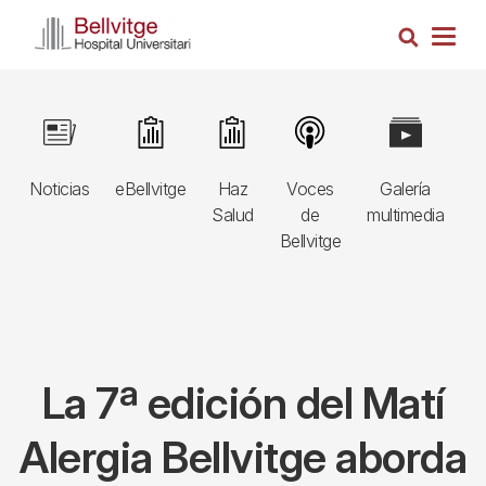
Pasar
Busca
al
Togg
contenido
navig
principal
Navegació
Image
Image
Image
Image
Image
I
principal
Noticias
eBellvitge
Haz
Voces
Galería
B
3r
Salud
de
multimedia
A
nivell
Bellvitge
E
La 7ª edición del Matí
Alergia Bellvitge aborda