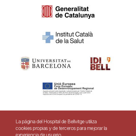
Pie
La página del Hospital de Bellvitge utiliza
Contacto
cookies propias y de terceros para mejorar la
de
experiencia de usuario.
Accesibilidad
Aviso legal
Ayuda