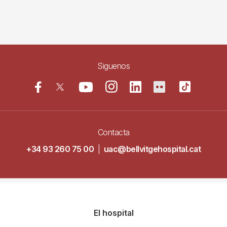
Siguenos
Contacta
+34 93 260 75 00
|
uac@bellvitgehospital.cat
Navegació
El hospital
principal