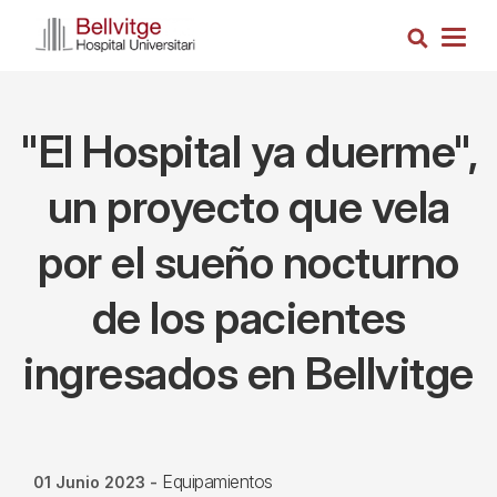
Pasar
Busca
al
Togg
contenido
navig
principal
"El Hospital ya duerme",
un proyecto que vela
por el sueño nocturno
de los pacientes
ingresados en Bellvitge
Equipamientos
01 Junio 2023
-