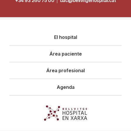
+34 93 260 75 00
|
uac@bellvitgehospital.cat
Navegació
El hospital
principal
Área paciente
Área profesional
Agenda
Imagen