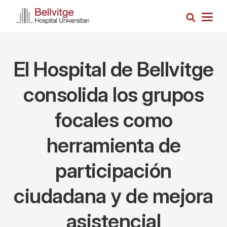
Pasar
Busca
al
Togg
contenido
navig
principal
El Hospital de Bellvitge
consolida los grupos
focales como
herramienta de
participación
ciudadana y de mejora
asistencial