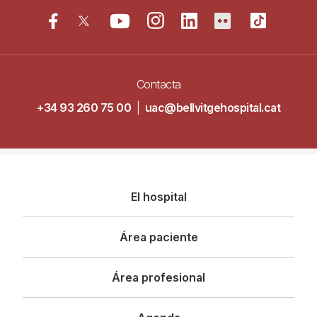
Contacta
+34 93 260 75 00
|
uac@bellvitgehospital.cat
Navegació
El hospital
principal
Área paciente
Área profesional