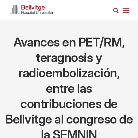
Pasar
Busca
al
Togg
contenido
navig
principal
Avances en PET/RM,
teragnosis y
radioembolización,
entre las
contribuciones de
Bellvitge al congreso de
la SEMNIN