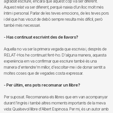
agradat escriure, encara que aquest cop va ser diferent.
Aquest relat va ser diferent, perquè naixia d’un lloc molt més
íntim i personal. Parlar de les teves emocions, de les teves pors
i del que has viscut de debò sempre resulta més difícil, però
també més necessari.
- Has continuat escrivint des de llavors?
Aquella no va ser la primera vegada que escrivia i, després de
RELAT-Hos he continuat fent-ho. D'alguna manera, aquesta
experiència em va confirmar que escriure també és una
manera d'entendre'm millor, d'escoltar-me i de donar sentit a
moltes coses que de vegades costa expressar.
- Per últim, ens pots recomanar un llibre?
Per suposat. Recomanaria els llibres que em van acompanyar
durant l'ingrés i també altres moments importants de la meva
vida: Qualsevol llibre d'Albert Espinosa. Per mi, és un autor amb