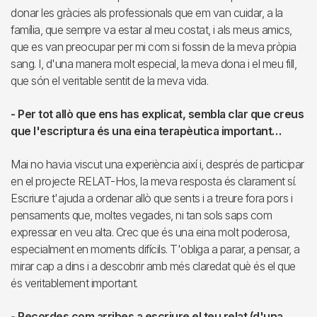
donar les gràcies als professionals que em van cuidar, a la
família, que sempre va estar al meu costat, i als meus amics,
que es van preocupar per mi com si fossin de la meva pròpia
sang. I, d'una manera molt especial, la meva dona i el meu fill,
que són el veritable sentit de la meva vida.
- Per tot allò que ens has explicat, sembla clar que creus
que l'escriptura és una eina terapèutica important…
Mai no havia viscut una experiència així i, després de participar
en el projecte RELAT-Hos, la meva resposta és clarament sí.
Escriure t'ajuda a ordenar allò que sents i a treure fora pors i
pensaments que, moltes vegades, ni tan sols saps com
expressar en veu alta. Crec que és una eina molt poderosa,
especialment en moments difícils. T'obliga a parar, a pensar, a
mirar cap a dins i a descobrir amb més claredat què és el que
és veritablement important.
- Recordes com arribes a escriure el teu relat (d'una