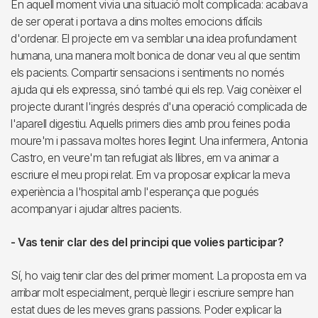
En aquell moment vivia una situació molt complicada: acabava
de ser operat i portava a dins moltes emocions difícils
d'ordenar. El projecte em va semblar una idea profundament
humana, una manera molt bonica de donar veu al que sentim
els pacients. Compartir sensacions i sentiments no només
ajuda qui els expressa, sinó també qui els rep. Vaig conèixer el
projecte durant l'ingrés després d'una operació complicada de
l'aparell digestiu. Aquells primers dies amb prou feines podia
moure'm i passava moltes hores llegint. Una infermera, Antonia
Castro, en veure'm tan refugiat als llibres, em va animar a
escriure el meu propi relat. Em va proposar explicar la meva
experiència a l'hospital amb l'esperança que pogués
acompanyar i ajudar altres pacients.
- Vas tenir clar des del principi que volies participar?
Sí, ho vaig tenir clar des del primer moment. La proposta em va
arribar molt especialment, perquè llegir i escriure sempre han
estat dues de les meves grans passions. Poder explicar la