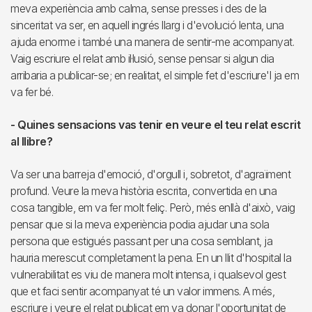
meva experiència amb calma, sense presses i des de la
sinceritat va ser, en aquell ingrés llarg i d'evolució lenta, una
ajuda enorme i també una manera de sentir-me acompanyat.
Vaig escriure el relat amb il·lusió, sense pensar si algun dia
arribaria a publicar-se; en realitat, el simple fet d'escriure'l ja em
va fer bé.
- Quines sensacions vas tenir en veure el teu relat escrit
al llibre?
Va ser una barreja d'emoció, d'orgull i, sobretot, d'agraïment
profund. Veure la meva història escrita, convertida en una
cosa tangible, em va fer molt feliç. Però, més enllà d'això, vaig
pensar que si la meva experiència podia ajudar una sola
persona que estigués passant per una cosa semblant, ja
hauria merescut completament la pena. En un llit d'hospital la
vulnerabilitat es viu de manera molt intensa, i qualsevol gest
que et faci sentir acompanyat té un valor immens. A més,
escriure i veure el relat publicat em va donar l'oportunitat de