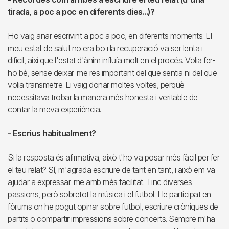
tirada, a poc a poc en diferents dies...)?
Ho vaig anar escrivint a poc a poc, en diferents moments. El
meu estat de salut no era bo i la recuperació va ser lenta i
difícil, així que l'estat d'ànim influïa molt en el procés. Volia fer-
ho bé, sense deixar-me res important del que sentia ni del que
volia transmetre. Li vaig donar moltes voltes, perquè
necessitava trobar la manera més honesta i veritable de
contar la meva experiència.
- Escrius habitualment?
Si la resposta és afirmativa, això t'ho va posar més fàcil per fer
el teu relat? Sí, m'agrada escriure de tant en tant, i això em va
ajudar a expressar-me amb més facilitat. Tinc diverses
passions, però sobretot la música i el futbol. He participat en
fòrums on he pogut opinar sobre futbol, escriure cròniques de
partits o compartir impressions sobre concerts. Sempre m'ha