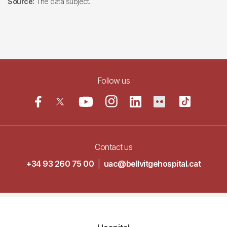
Source:
The data subject.
Follow us
Contact us
+34 93 260 75 00
|
uac@bellvitgehospital.cat
Navegació