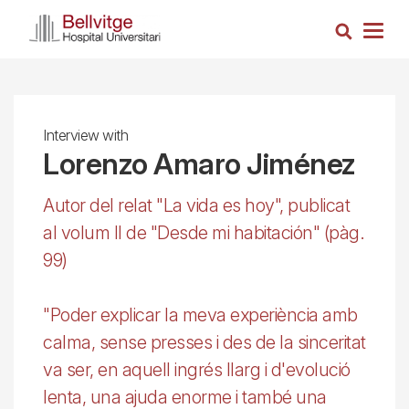
Skip
Search
to
Togg
main
navig
content
Interview with
Lorenzo Amaro Jiménez
Autor del relat "La vida es hoy", publicat
al volum II de "Desde mi habitación" (pàg.
99)
"Poder explicar la meva experiència amb
calma, sense presses i des de la sinceritat
va ser, en aquell ingrés llarg i d'evolució
lenta, una ajuda enorme i també una