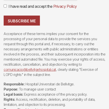
I have read and accept the
Privacy Policy
SUBSCRIBE ME
Acceptance of these terms implies your consent for the
processing of your personal data to provide the services you
request through this portal and, if necessary, to carry out the
necessary arrangements with public administrations or entities
involved in the process, and their subsequent incorporation into the
mentioned automated file. You may exercise your rights of access,
rectification, cancellation, and objection by writing to
comunicacio@bellvitgehospital.cat
, clearly stating "Exercise of
LOPD rights" in the subject line.
Responsible:
Hospital Universitari de Bellvitge.
Purpose:
To manage user contact
Legal basis:
Express acceptance of the privacy policy.
Rights:
Access, rectification, deletion, and portability of data,
limitation, and objection to its processing.