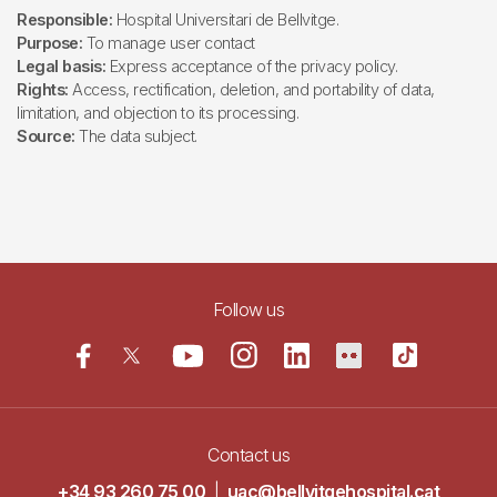
Responsible:
Hospital Universitari de Bellvitge.
Purpose:
To manage user contact
Legal basis:
Express acceptance of the privacy policy.
Rights:
Access, rectification, deletion, and portability of data,
limitation, and objection to its processing.
Source:
The data subject.
Follow us
Contact us
+34 93 260 75 00
|
uac@bellvitgehospital.cat