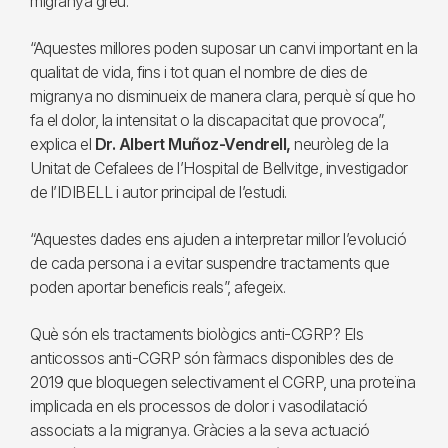
migranya greu.
“Aquestes millores poden suposar un canvi important en la
qualitat de vida, fins i tot quan el nombre de dies de
migranya no disminueix de manera clara, perquè sí que ho
fa el dolor, la intensitat o la discapacitat que provoca”,
explica el
Dr. Albert Muñoz-Vendrell,
neuròleg de la
Unitat de Cefalees de l’Hospital de Bellvitge, investigador
de l’IDIBELL i autor principal de l’estudi.
“Aquestes dades ens ajuden a interpretar millor l’evolució
de cada persona i a evitar suspendre tractaments que
poden aportar beneficis reals”, afegeix.
Què són els tractaments biològics anti-CGRP? Els
anticossos anti-CGRP són fàrmacs disponibles des de
2019 que bloquegen selectivament el CGRP, una proteïna
implicada en els processos de dolor i vasodilatació
associats a la migranya. Gràcies a la seva actuació