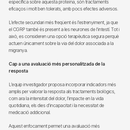
específica sobre aquesta proteïna, són tractaments
eficaços i molt ben tolerats, amb pocs efectes adversos.
L’efecte secundari més freqüent és l’estrenyiment, ja que
el CGRP també és present a les neurones de l’intestí. Tot i
això, es consideren una opció terapèutica segura perquè
actuen únicament sobre la via del dolor associada a la
migranya.
Cap a una avaluació més personalitzada de la
resposta
L’equip investigador proposa incorporar indicadors més
amplis per valorar la resposta als tractaments biològics,
com ara la intensitat del dolor, l’impacte en la vida
quotidiana, els dies d’incapacitat i la necessitat de
medicació addicional.
Aquest enfocament permet una avaluació més