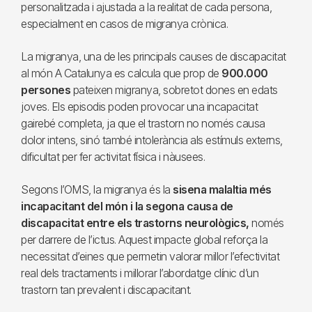
personalitzada i ajustada a la realitat de cada persona,
especialment en casos de migranya crònica.
La migranya, una de les principals causes de discapacitat
al món A Catalunya es calcula que prop de
900.000
persones
pateixen migranya, sobretot dones en edats
joves. Els episodis poden provocar una incapacitat
gairebé completa, ja que el trastorn no només causa
dolor intens, sinó també intolerància als estímuls externs,
dificultat per fer activitat física i nàusees.
Segons l’OMS, la migranya és la
sisena malaltia més
incapacitant del món i la segona causa de
discapacitat entre els trastorns neurològics,
només
per darrere de l’ictus. Aquest impacte global reforça la
necessitat d’eines que permetin valorar millor l’efectivitat
real dels tractaments i millorar l’abordatge clínic d’un
trastorn tan prevalent i discapacitant.