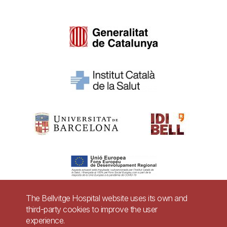
The Bellvitge Hospital website uses its own and
third-party cookies to improve the user
Pie
experience.
Contact