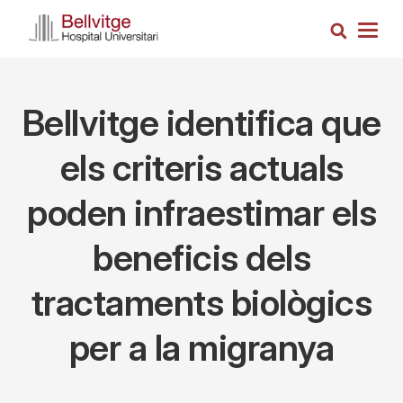
Skip
Search
to
Togg
main
navig
content
Bellvitge identifica que
els criteris actuals
poden infraestimar els
beneficis dels
tractaments biològics
per a la migranya