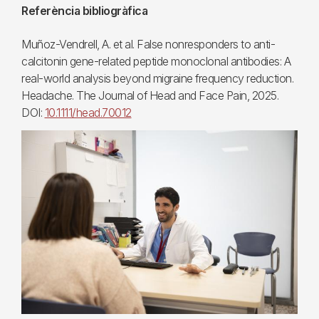
Referència bibliogràfica
Muñoz-Vendrell, A. et al. False nonresponders to anti-
calcitonin gene-related peptide monoclonal antibodies: A
real-world analysis beyond migraine frequency reduction.
Headache. The Journal of Head and Face Pain, 2025.
DOI:
10.1111/head.70012